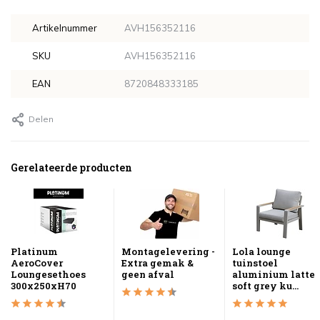
Artikelnummer
AVH156352116
SKU
AVH156352116
EAN
8720848333185
Delen
Gerelateerde producten
Platinum
Montagelevering -
Lola lounge
AeroCover
Extra gemak &
tuinstoel
Loungesethoes
geen afval
aluminium latte
300x250xH70
soft grey ku...