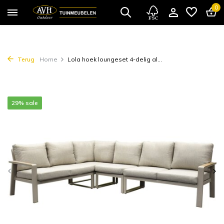
0
Terug
Home
Lola hoek loungeset 4-delig al...
29% sale