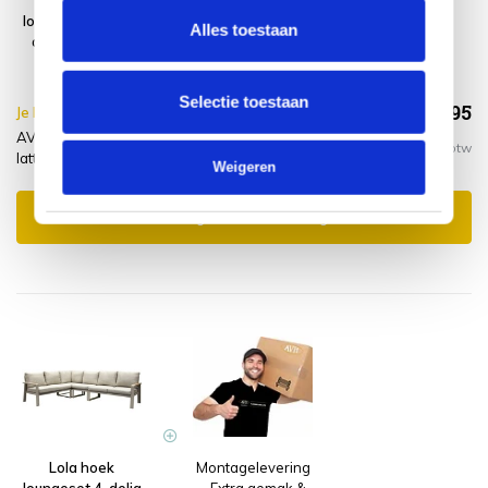
Lola hoek
Platinum
loungeset 4-delig
AeroCover
Alles toestaan
aluminium latte
Loungesethoes
zand
300x250xH70
Selectie toestaan
€1.303,95
Je bespaart €5.00,-
€1.308,95
AVH-Collectie Lola hoek loungeset 4-delig aluminium
Incl. btw
latte zand + hoes
Weigeren
Toevoegen aan winkelwagen
Lola hoek
Montagelevering