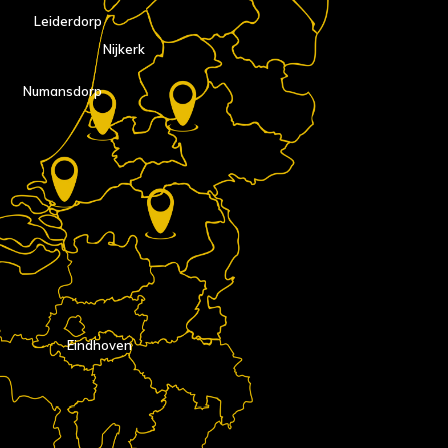
Leiderdorp
Nijkerk
Numansdorp
Eindhoven