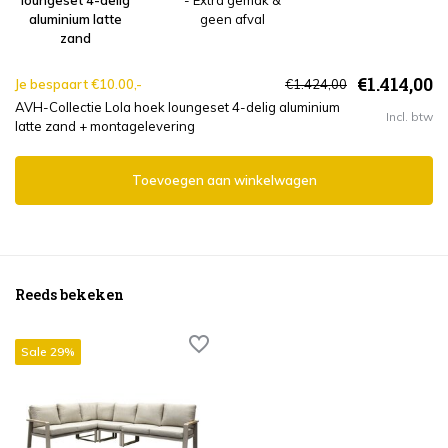
loungeset 4-delig
- Extra gemak &
aluminium latte
geen afval
zand
€1.414,00
Je bespaart €10.00,-
€1.424,00
AVH-Collectie Lola hoek loungeset 4-delig aluminium
Incl. btw
latte zand + montagelevering
Toevoegen aan winkelwagen
Reeds bekeken
Sale 29%