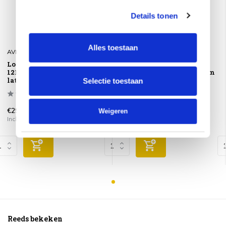
Details tonen
Alles toestaan
AVH-Collectie
AVH-Collectie
Lola lounge tuintafel
Lola lounge tuintafel
121x60xH39 cm aluminium
121x60xH39 cm aluminium
latte - teak
latte - teak
Selectie toestaan
€299,00
€299,00
Weigeren
Incl. btw
Incl. btw
Reeds bekeken