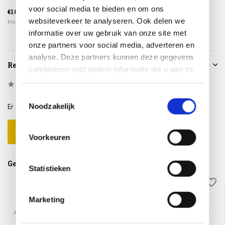
voor social media te bieden en om ons
€109,95
€39,95
€225,00
websiteverkeer te analyseren. Ook delen we
Incl. btw
Incl. btw
Incl. btw
informatie over uw gebruik van onze site met
onze partners voor social media, adverteren en
analyse. Deze partners kunnen deze gegevens
Reviews
combineren met andere informatie die u aan ze
heeft verstrekt of die ze hebben verzameld op
0
/
Based on 0 reviews
5
basis van uw gebruik van hun services.
Toestemmingsselectie
Noodzakelijk
Er zijn nog geen reviews geschreven over dit product..
Schrijf je eigen review
Voorkeuren
Gerelateerde producten
Statistieken
Marketing