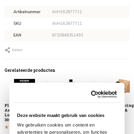
Artikelnummer
AVH162877711
SKU
AVH162877711
EAN
8720848351493
Delen
Gerelateerde producten
Platinum
Teak Shield 4-
Montagelevering
AeroCover
Seasons Outdoor
Extra gemak &
Loungesethoes
geen afval
Deze website maakt gebruik van cookies
300x250xH70
We gebruiken cookies om content en
advertenties te personaliseren, om functies