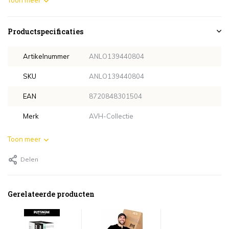
Toon meer
Productspecificaties
Artikelnummer
ANLO139440804
SKU
ANLO139440804
EAN
8720848301504
Merk
AVH-Collectie
Toon meer
Delen
Gerelateerde producten