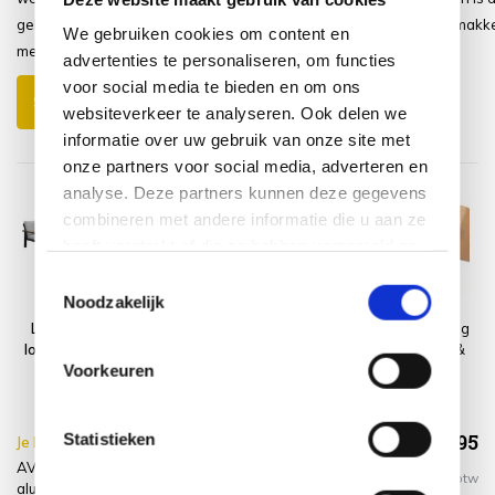
geleverd en heel eenvoudig in
aluminium constructie gemakkel
We gebruiken cookies om content en
mekaar te zetten top tuinset
verplaatsen.
advertenties te personaliseren, om functies
voor social media te bieden en om ons
Schrijf je eigen review
websiteverkeer te analyseren. Ook delen we
informatie over uw gebruik van onze site met
onze partners voor social media, adverteren en
analyse. Deze partners kunnen deze gegevens
combineren met andere informatie die u aan ze
heeft verstrekt of die ze hebben verzameld op
basis van uw gebruik van hun services.
Toestemmingsselectie
Noodzakelijk
Lola stoel bank
Platinum
Montagelevering
loungeset 4 delig
AeroCover
- Extra gemak &
Voorkeuren
antraciet
Loungesethoes
geen afval
aluminium
255x255xH70
€1.608,95
Statistieken
Je bespaart €15.00,-
€1.623,95
AVH-Collectie Lola stoel bank loungeset 4 delig antraciet
Incl. btw
aluminium + hoes + montagelevering