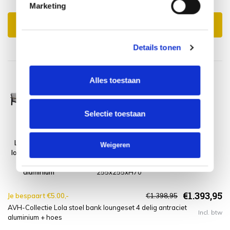
Marketing
Toevoegen aan winkelwagen
Details tonen
Alles toestaan
Selectie toestaan
Lola stoel bank
Platinum
Weigeren
loungeset 4 delig
AeroCover
antraciet
Loungesethoes
aluminium
255x255xH70
€1.393,95
Je bespaart €5.00,-
€1.398,95
AVH-Collectie Lola stoel bank loungeset 4 delig antraciet
Incl. btw
aluminium + hoes