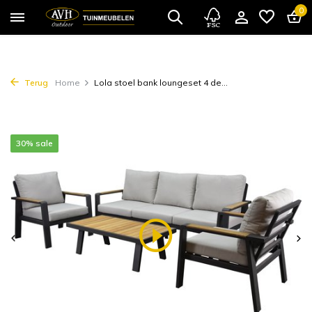
0
Terug
Home
Lola stoel bank loungeset 4 de...
30% sale