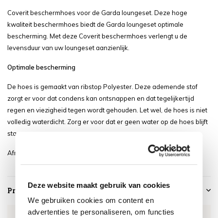
Coverit beschermhoes voor de Garda loungeset. Deze hoge
kwaliteit beschermhoes biedt de Garda loungeset optimale
bescherming. Met deze Coverit beschermhoes verlengt u de
levensduur van uw loungeset aanzienlijk.
Optimale bescherming
De hoes is gemaakt van ribstop Polyester. Deze ademende stof
zorgt er voor dat condens kan ontsnappen en dat tegelijkertijd
regen en viezigheid tegen wordt gehouden. Let wel, de hoes is niet
volledig waterdicht. Zorg er voor dat er geen water op de hoes blijft
staan.
Afmeting van de hoes is 105 x 80 x 130 centimeter.
Deze website maakt gebruik van cookies
Productspecificaties
We gebruiken cookies om content en
advertenties te personaliseren, om functies
Artikelnummer
GA70916