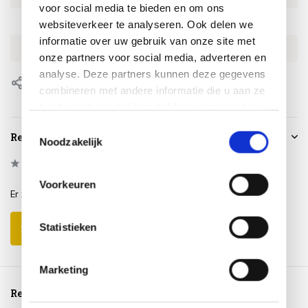
voor social media te bieden en om ons
SKU
GA70916
websiteverkeer te analyseren. Ook delen we
informatie over uw gebruik van onze site met
EAN
8713002709162
onze partners voor social media, adverteren en
analyse. Deze partners kunnen deze gegevens
Delen
combineren met andere informatie die u aan ze
heeft verstrekt of die ze hebben verzameld op
basis van uw gebruik van hun services.
Toestemmingsselectie
Reviews
Noodzakelijk
0
/
Based on 0 reviews
5
Voorkeuren
Er zijn nog geen reviews geschreven over dit product..
Statistieken
Schrijf je eigen review
Marketing
Reeds bekeken