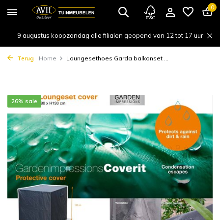
0
9 augustus koopzondag alle filialen geopend van 12 tot 17 uur
Terug
Home
Loungesethoes Garda balkonset ...
26% sale