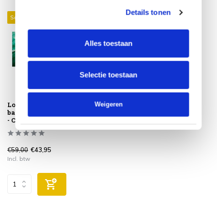
Details tonen
Sale 26%
Alles toestaan
Selectie toestaan
Loungesethoes Garda
Weigeren
balkonset 105x80xH130 cm
- Coverit
€59,00
€43,95
Incl. btw