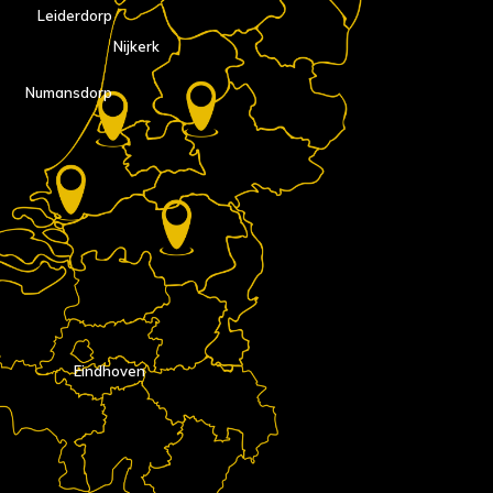
Leiderdorp
Nijkerk
Numansdorp
Eindhoven