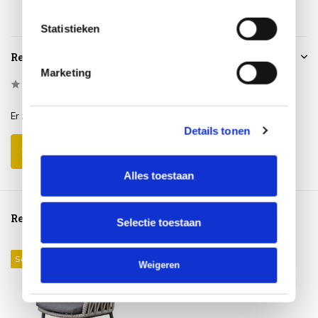
Statistieken
Reviews
Marketing
0
/
Based on 0 reviews
5
Er zijn nog geen reviews geschreven over dit product..
Details tonen
Schrijf je eigen review
Alles toestaan
Reeds bekeken
Selectie toestaan
Sale 13%
Weigeren