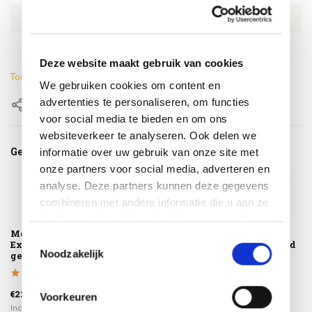
EAN
8720848349001
Kleur
Antraciet
Deze website maakt gebruik van cookies
Toon meer
We gebruiken cookies om content en
advertenties te personaliseren, om functies
Delen
voor social media te bieden en om ons
websiteverkeer te analyseren. Ook delen we
Gerelateerde producten
informatie over uw gebruik van onze site met
onze partners voor social media, adverteren en
analyse. Deze partners kunnen deze gegevens
combineren met andere informatie die u aan ze
heeft verstrekt of die ze hebben verzameld op
Montagelevering -
Luxor dining
Luxor dining
basis van uw gebruik van hun services.
Toestemmingsselectie
Extra gemak &
tuinstoel latte
tuinstoel sand
Noodzakelijk
geen afval
€269,00
€269,00
€225,00
€235,00
€235,00
Voorkeuren
Incl. btw
Incl. btw
Incl. btw