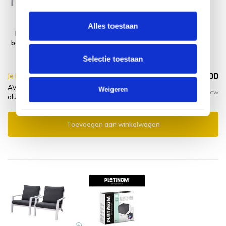
Alles toestaan
Malaga lounge
Montagelevering
balkonset 2 delig
- Extra gemak &
wit aluminium
geen afval
Selectie toestaan
€790,00
Je bespaart €10.00,-
€800,00
AVH-Collectie Malaga lounge balkonset 2 delig wit
Weigeren
Incl. btw
aluminium + montagelevering
Toevoegen aan winkelwagen