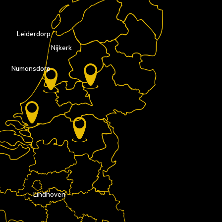
Leiderdorp
Nijkerk
Numansdorp
Eindhoven