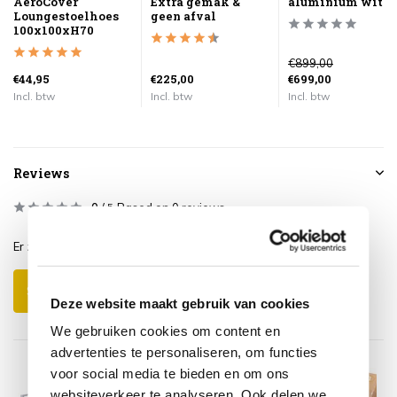
AeroCover
Extra gemak &
aluminium wit
Loungestoelhoes
geen afval
100x100xH70
€899,00
€44,95
€225,00
€699,00
Incl. btw
Incl. btw
Incl. btw
Reviews
0
/
Based on 0 reviews
5
Er zijn nog geen reviews geschreven over dit product..
Schrijf je eigen review
Deze website maakt gebruik van cookies
We gebruiken cookies om content en
advertenties te personaliseren, om functies
voor social media te bieden en om ons
websiteverkeer te analyseren. Ook delen we