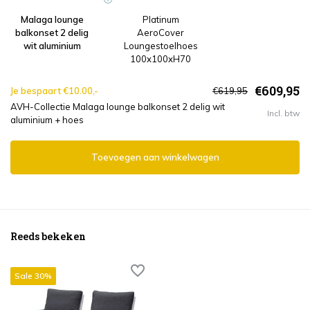
Malaga lounge
Platinum
balkonset 2 delig
AeroCover
wit aluminium
Loungestoelhoes
100x100xH70
€609,95
Je bespaart €10.00,-
€619,95
AVH-Collectie Malaga lounge balkonset 2 delig wit
Incl. btw
aluminium + hoes
Toevoegen aan winkelwagen
Reeds bekeken
Sale 30%