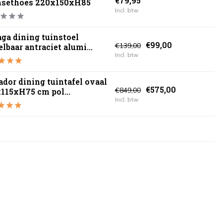
€79,95
nsethoes 220x150xH85
Incl. btw
ga dining tuinstoel
€99,00
€139,00
elbaar antraciet alumi...
Incl. btw
ador dining tuintafel ovaal
€575,00
€849,00
115xH75 cm pol...
Incl. btw