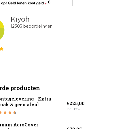
rde producten
ntagelevering - Extra
€225,00
mak & geen afval
Incl. btw
tinum AeroCover