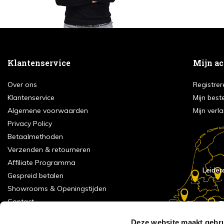
Klantenservice
Mijn a
Over ons
Registrer
Klantenservice
Mijn best
Algemene voorwaarden
Mijn verla
Privacy Policy
Betaalmethoden
Verzenden & retourneren
Affiliate Programma
Leider
Gespreid betalen
Showrooms & Openingstijden
Contact
E
Numans
Service formulier
Deze website maakt gebru