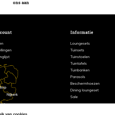
ons aan
ccount
Informatie
en
Loungesets
ellingen
Tuinsets
nglijst
Tuinstoelen
Tuintafels
Tuinbanken
Parasols
Beschermhoezen
dorp
Dining loungeset
Nijkerk
Sale
indhoven
dorp
ik van cookies