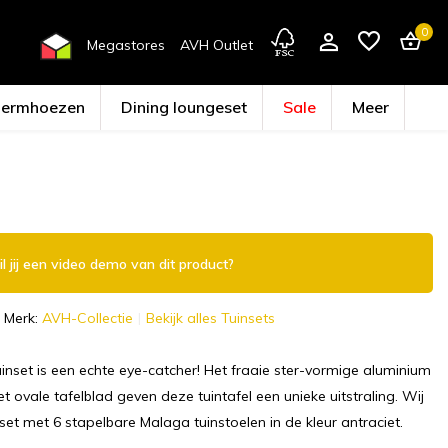
0
Megastores
AVH Outlet
hermhoezen
Dining loungeset
Sale
Meer
Account aanmaken
l jij een video demo van dit product?
Merk:
AVH-Collectie
Bekijk alles Tuinsets
inset is een echte eye-catcher! Het fraaie ster-vormige aluminium
t ovale tafelblad geven deze tuintafel een unieke uitstraling. Wij
nset met 6 stapelbare Malaga tuinstoelen in de kleur antraciet.