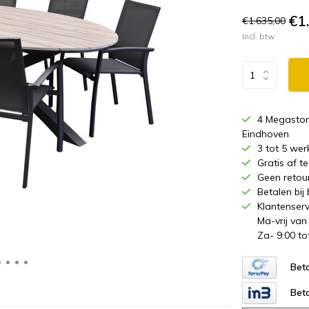
€1
€1.635,00
Incl. btw
4 Megastor
Eindhoven
3 tot 5 wer
Gratis af 
Geen retou
Betalen bij
Klantenserv
Ma-vrij van
Za- 9:00 to
Beta
Beta