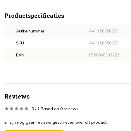
Productspecificaties
Artikelnummer
AVH156356383
SKU
AVH156356383
EAN
8720848333222
Reviews
0
/
Based on 0 reviews
5
Er zijn nog geen reviews geschreven over dit product..