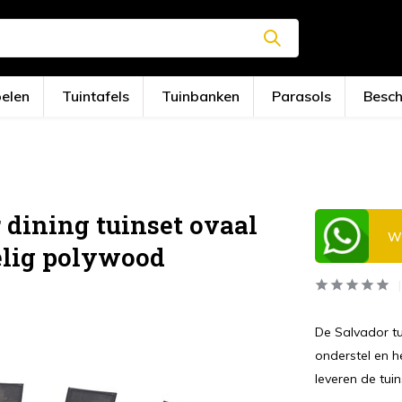
oelen
Tuintafels
Tuinbanken
Parasols
Besc
dining tuinset ovaal
Wi
elig polywood
De Salvador tu
onderstel en he
leveren de tui