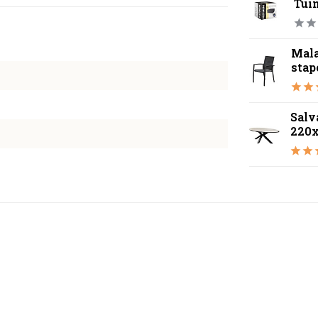
Tui
Mala
stap
Salv
220x