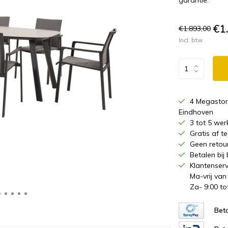
garantie.
€1
€1.893,00
Incl. btw
4 Megastor
Eindhoven
3 tot 5 wer
Gratis af 
Geen retou
Betalen bij
Klantenserv
Ma-vrij van
Za- 9:00 to
Beta