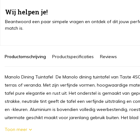
Wij helpen je!
Beantwoord een paar simpele vragen en ontdek of dit jouw perf
match is.
Productomschrijving
Productspecificaties
Reviews
Manolo Dining Tuintafel De Manolo dining tuintafel van Taste 4SO is
terras of veranda. Met zijn verfijnde vormen, hoogwaardige materia
tafel pure elegantie en rust uit. Het onderstel is gemaakt van ge
strakke, neutrale tint geeft de tafel een verfijnde uitstraling en c
en -kleuren. Aluminium is bovendien volledig weerbestendig, roe
uitermate geschikt maakt voor jarenlang gebruik buiten. Het blad v
Toon meer