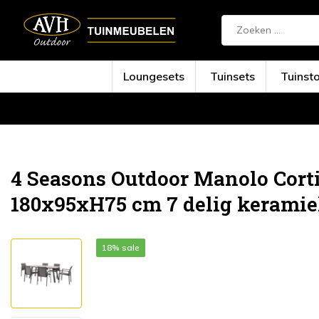
Loungesets
Tuinsets
Tuinst
Terug
Home
Manolo Cortina dining tuinset ...
4 Seasons Outdoor Manolo Corti
180x95xH75 cm 7 delig keramie
18% sale