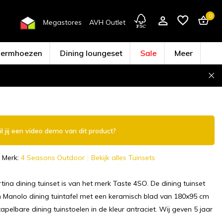
0
Megastores
AVH Outlet
hermhoezen
Dining loungeset
Sale
Meer
Account aanmaken
l jij een video demo van dit product?
Merk:
4 Seasons Outdoor
Bekijk alles Tuinsets
ina dining tuinset is van het merk Taste 4SO. De dining tuinset
n Manolo dining tuintafel met een keramisch blad van 180x95 cm
apelbare dining tuinstoelen in de kleur antraciet. Wij geven 5 jaar