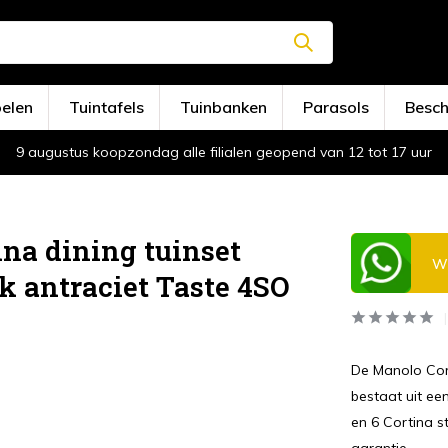
oelen
Tuintafels
Tuinbanken
Parasols
Besc
9 augustus koopzondag alle filialen geopend van 12 tot 17 uur
na dining tuinset
Wi
k antraciet Taste 4SO
De Manolo Cort
bestaat uit ee
en 6 Cortina st