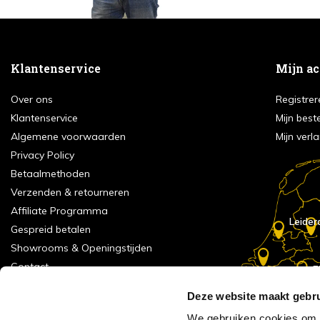
Klantenservice
Mijn a
Over ons
Registrer
Klantenservice
Mijn best
Algemene voorwaarden
Mijn verla
Privacy Policy
Betaalmethoden
Verzenden & retourneren
Affiliate Programma
Leider
Gespreid betalen
Showrooms & Openingstijden
Contact
E
Numans
Service formulier
Deze website maakt gebru
Inspiratie
We gebruiken cookies om c