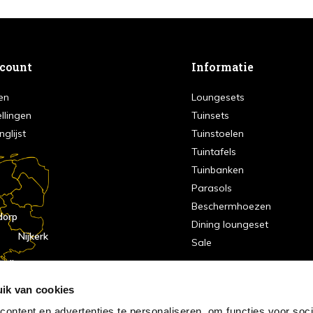
ccount
Informatie
en
Loungesets
ellingen
Tuinsets
nglijst
Tuinstoelen
Tuintafels
Tuinbanken
Parasols
Beschermhoezen
dorp
Dining loungeset
Nijkerk
Sale
indhoven
dorp
ik van cookies
ontent en advertenties te personaliseren, om functies voor soci