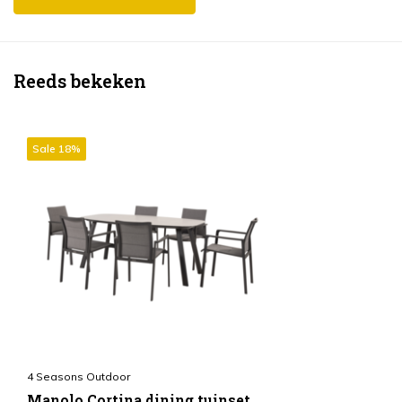
Reeds bekeken
Sale 18%
4 Seasons Outdoor
Manolo Cortina dining tuinset