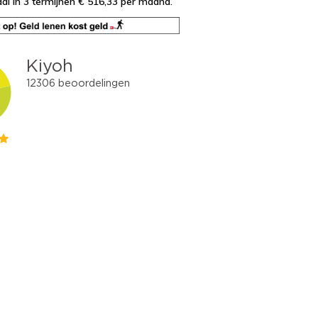
al in 3 termijnen € 516,33
per maand.