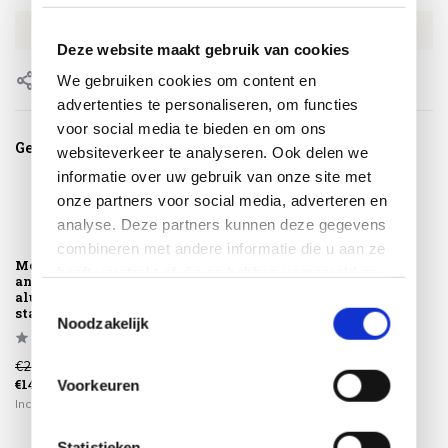
EAN
8720848333826
Deze website maakt gebruik van cookies
We gebruiken cookies om content en
Delen
advertenties te personaliseren, om functies
voor social media te bieden en om ons
Gerelateerde producten
websiteverkeer te analyseren. Ook delen we
informatie over uw gebruik van onze site met
onze partners voor social media, adverteren en
analyse. Deze partners kunnen deze gegevens
combineren met andere informatie die u aan ze
Modena barstoel
heeft verstrekt of die ze hebben verzameld op
antraciet rope
basis van uw gebruik van hun services.
aluminium
Toestemmingsselectie
stapelbaa...
Noodzakelijk
€229,00
€149,00
Voorkeuren
Incl. btw
Statistieken