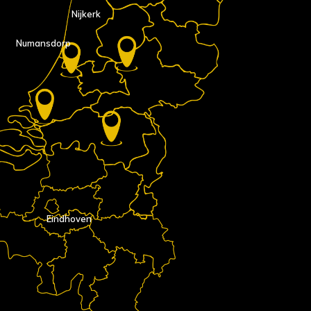
Nijkerk
Numansdorp
Eindhoven