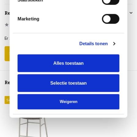
Reviews
Marketing
0
/
Based on 0 reviews
5
Er zijn nog geen reviews geschreven over dit product..
Details tonen
Schrijf je eigen review
Alles toestaan
Reeds bekeken
Selectie toestaan
Sale 24%
Weigeren