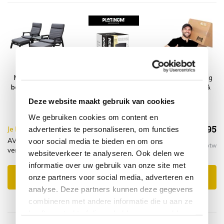
Monaco lounge
Platinum
Montagelevering
balkonset 5 delig
AeroCover
- Extra gemak &
verstelbaar
Tuinsethoes
geen afval
Deze website maakt gebruik van cookies
antraciet
200x190xH85
We gebruiken cookies om content en
€1.429,95
advertenties te personaliseren, om functies
Je bespaart €15.00,-
€1.444,95
AVH-Collectie Monaco lounge balkonset 5 delig
voor social media te bieden en om ons
Incl. btw
verstelbaar antraciet + hoes + montagelevering
websiteverkeer te analyseren. Ook delen we
informatie over uw gebruik van onze site met
onze partners voor social media, adverteren en
Toevoegen aan winkelwagen
analyse. Deze partners kunnen deze gegevens
combineren met andere informatie die u aan ze
heeft verstrekt of die ze hebben verzameld op