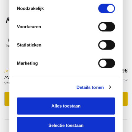
basis van uw gebruik van hun services.
Toestemmingsselectie
Noodzakelijk
Voorkeuren
Monaco lounge
Platinum
Statistieken
balkonset 5 delig
AeroCover
verstelbaar
Tuinsethoes
antraciet
200x190xH85
Marketing
€1.214,95
Je bespaart €5.00,-
€1.219,95
AVH-Collectie Monaco lounge balkonset 5 delig
Incl. btw
verstelbaar antraciet + hoes
Details tonen
Toevoegen aan winkelwagen
Alles toestaan
Selectie toestaan