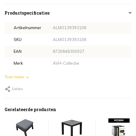
Productspecificaties
Artikelnummer
ALMO139393108
SKU
ALMO139393108
EAN
8720848300927
Merk
AVH-Collectie
Toon meer
Delen
Gerelateerde producten