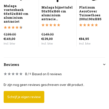
Malaga
Malaga bijzettafel
Platinum
voetenbank
50x50xH46 cm
AeroCover
65x52xH40 cm
aluminium
Tuinsethoes
aluminium
antracie...
200x190xH85
antraciet
€199,00
€149,00
€149,00
€139,00
€84,95
Incl. btw
Incl. btw
Incl. btw
Reviews
0
/
Based on 0 reviews
5
Er zijn nog geen reviews geschreven over dit product..
Schrijf je eigen review