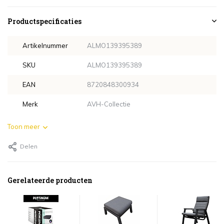
Productspecificaties
Artikelnummer
ALMO139395389
SKU
ALMO139395389
EAN
8720848300934
Merk
AVH-Collectie
Toon meer
Delen
Gerelateerde producten