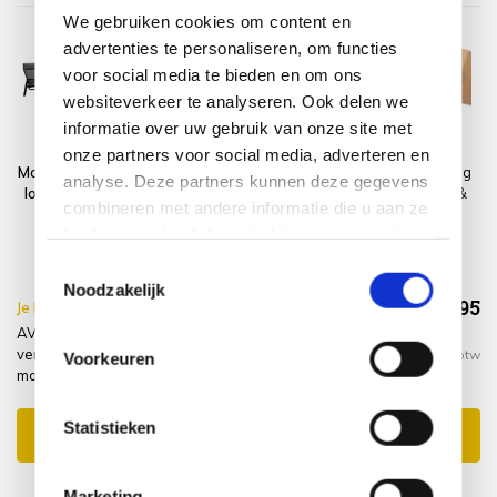
We gebruiken cookies om content en
advertenties te personaliseren, om functies
voor social media te bieden en om ons
websiteverkeer te analyseren. Ook delen we
informatie over uw gebruik van onze site met
onze partners voor social media, adverteren en
Monaco stoel bank
Platinum
Montagelevering
analyse. Deze partners kunnen deze gegevens
loungeset 4 delig
AeroCover
- Extra gemak &
combineren met andere informatie die u aan ze
verstelbaar
Loungesethoes
geen afval
heeft verstrekt of die ze hebben verzameld op
aluminium
235x235xH70
antraciet
basis van uw gebruik van hun services.
Toestemmingsselectie
Noodzakelijk
€1.903,95
Je bespaart €15.00,-
€1.918,95
AVH-Collectie Monaco stoel bank loungeset 4 delig
verstelbaar aluminium antraciet + hoes +
Incl. btw
Voorkeuren
montagelevering
Statistieken
Toevoegen aan winkelwagen
Marketing