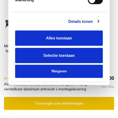
Details tonen
Alles toestaan
Monaco stoel bank
Montagelevering
loungeset 4 delig
- Extra gemak &
Selectie toestaan
verstelbaar
geen afval
aluminium
antraciet
Weigeren
€1.814,00
Je bespaart €10.00,-
€1.824,00
AVH-Collectie Monaco stoel bank loungeset 4 delig
Incl. btw
verstelbaar aluminium antraciet + montagelevering
Toevoegen aan winkelwagen