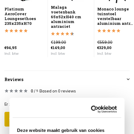
Malaga
Platinum
Monaco lounge
voetenbank
AeroCover
tuinstoel
65x52xH40 cm
Loungesethoes
verstelbaar
aluminium
235x235xH70
aluminium antr...
antraciet
€199,00
€559,00
€94,95
€149,00
€329,00
Incl. btw
Incl. btw
Incl. btw
Reviews
0
/
Based on 0 reviews
5
Er zijn nog geen reviews geschreven over dit product..
Schrijf je eigen review
Deze website maakt gebruik van cookies