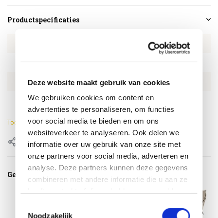
Productspecificaties
Artikelnummer
4SO214120
SKU
4SO214120
EAN
8720087020143
Deze website maakt gebruik van cookies
We gebruiken cookies om content en
Kleur
Terre
advertenties te personaliseren, om functies
voor social media te bieden en om ons
Toon meer
websiteverkeer te analyseren. Ook delen we
Delen
informatie over uw gebruik van onze site met
onze partners voor social media, adverteren en
analyse. Deze partners kunnen deze gegevens
Gerelateerde producten
combineren met andere informatie die u aan ze
heeft verstrekt of die ze hebben verzameld op
basis van uw gebruik van hun services.
Toestemmingsselectie
Noodzakelijk