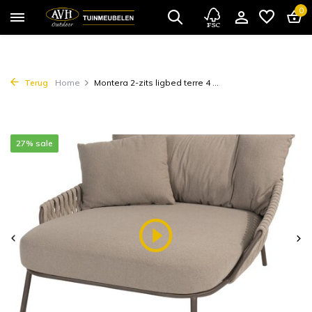
0
Terug
Home
Montera 2-zits ligbed terre 4 ...
27% sale