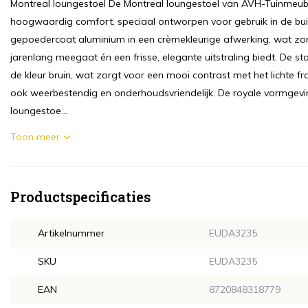
Montreal loungestoel De Montreal loungestoel van AVH-Tuinmeu
hoogwaardig comfort, speciaal ontworpen voor gebruik in de bui
gepoedercoat aluminium in een crèmekleurige afwerking, wat zorgt
jarenlang meegaat én een frisse, elegante uitstraling biedt. De st
de kleur bruin, wat zorgt voor een mooi contrast met het lichte fr
ook weerbestendig en onderhoudsvriendelijk. De royale vormgevi
loungestoe...
Toon meer
Productspecificaties
Artikelnummer
EUDA3235
SKU
EUDA3235
EAN
8720848318779