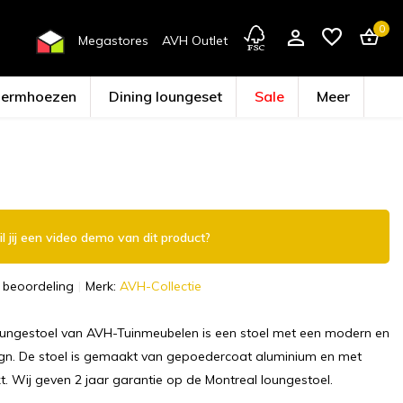
0
Megastores
AVH Outlet
hermhoezen
Dining loungeset
Sale
Meer
Account aanmaken
l jij een video demo van dit product?
 beoordeling
Merk:
AVH-Collectie
oungestoel van AVH-Tuinmeubelen is een stoel met een modern en
sign. De stoel is gemaakt van gepoedercoat aluminium en met
. Wij geven 2 jaar garantie op de Montreal loungestoel.