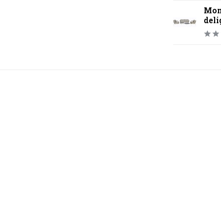
Mont
deli