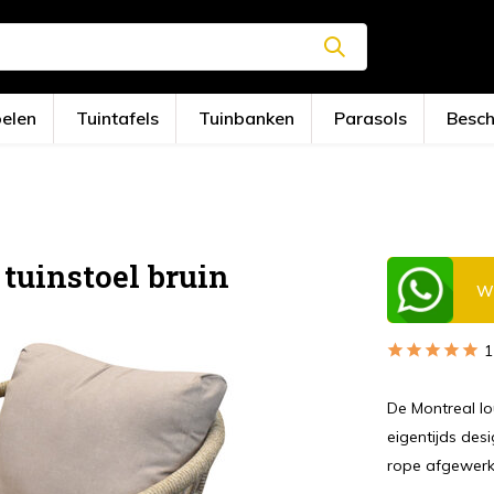
oelen
Tuintafels
Tuinbanken
Parasols
Besc
tuinstoel bruin
Wi
1
De Montreal l
eigentijds de
rope afgewerkt