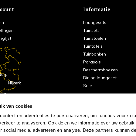
ccount
Informatie
en
Loungesets
ellingen
Tuinsets
nglijst
Tuinstoelen
Tuintafels
Tuinbanken
Parasols
Beschermhoezen
dorp
Dining loungeset
Nijkerk
Sale
indhoven
dorp
ik van cookies
ontent en advertenties te personaliseren, om functies voor soci
erkeer te analyseren. Ook delen we informatie over uw gebruik
or social media, adverteren en analyse. Deze partners kunnen 