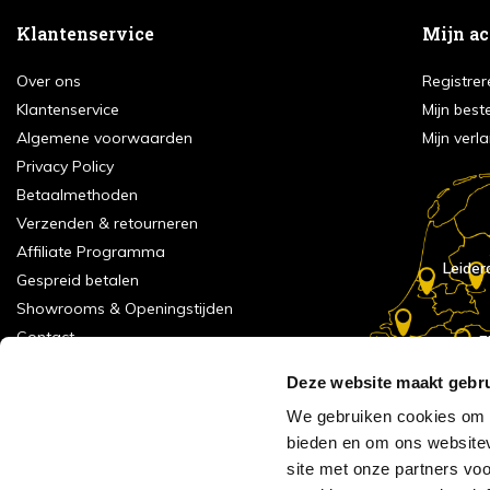
Klantenservice
Mijn a
Over ons
Registrer
Klantenservice
Mijn best
Algemene voorwaarden
Mijn verla
Privacy Policy
Betaalmethoden
Verzenden & retourneren
Affiliate Programma
Leider
Gespreid betalen
Showrooms & Openingstijden
Contact
E
Numans
Service formulier
Deze website maakt gebru
Inspiratie
We gebruiken cookies om c
Meld je aan voor onze nieuwsbrief!
bieden en om ons websitev
Alle vestigingen
site met onze partners vo
Vacatures