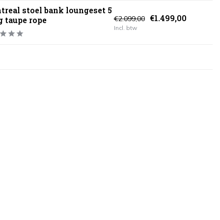
real stoel bank loungeset 5
€1.499,00
€2.099,00
g taupe rope
Incl. btw