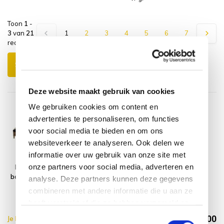
Toon
1
-
3
van
21
1
2
3
4
5
6
7
reacties
Schrijf je eigen review
Deze website maakt gebruik van cookies
We gebruiken cookies om content en
advertenties te personaliseren, om functies
voor social media te bieden en om ons
websiteverkeer te analyseren. Ook delen we
informatie over uw gebruik van onze site met
onze partners voor social media, adverteren en
Naturel lounge
Montagelevering
balkonset 4-delig
- Extra gemak &
analyse. Deze partners kunnen deze gegevens
naturel rotan
geen afval
combineren met andere informatie die u aan ze
zwart
heeft verstrekt of die ze hebben verzameld op
basis van uw gebruik van hun services.
€814,00
Toestemmingsselectie
Je bespaart €10.00,-
€824,00