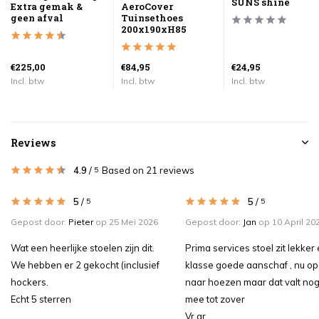
SUNS shine
Extra gemak &
AeroCover
geen afval
Tuinsethoes
200x190xH85
€225,00
€84,95
€24,95
Incl. btw
Incl. btw
Incl. btw
Reviews
4.9
/
Based on 21 reviews
5
5
/
5
/
5
5
Gepost door:
Pieter
op 25 Mei 2026
Gepost door:
Jan
op 10 April 20
Wat een heerlijke stoelen zijn dit.
Prima services stoel zit lekker
We hebben er 2 gekocht (inclusief
klasse goede aanschaf , nu op
hockers.
naar hoezen maar dat valt nog
Echt 5 sterren
mee tot zover
Vr gr