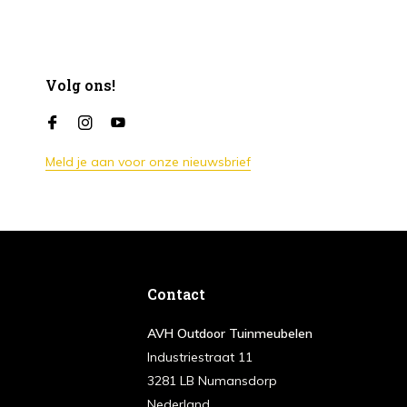
Volg ons!
Meld je aan voor onze nieuwsbrief
Contact
AVH Outdoor Tuinmeubelen
Industriestraat 11
3281 LB Numansdorp
Nederland