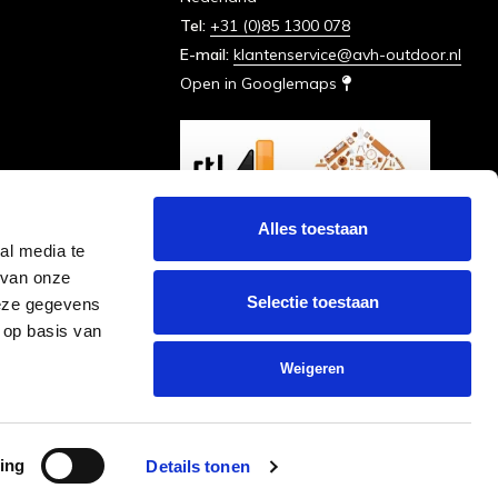
Tel:
+31 (0)85 1300 078
E-mail:
klantenservice@avh-outdoor.nl
Open in Googlemaps
Alles toestaan
al media te
 van onze
Selectie toestaan
deze gegevens
 op basis van
Weigeren
ing
Details tonen