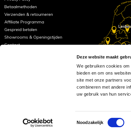
Betaalmethoden
Verzenden & retourneren
Affiliate Programma
Leider
Gespreid betalen
Showrooms & Openingstijden
Contact
E
Numans
Service formulier
Deze website maakt gebru
Inspiratie
We gebruiken cookies om c
Meld je aan voor onze nieuwsbrief!
bieden en om ons websitev
Alle vestigingen
site met onze partners vo
Vacatures
combineren met andere inf
Acties
uw gebruik van hun servic
AVH Outlet
Reviews verzameling
Toestemmingsselectie
Noodzakelijk