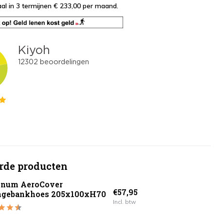
al in 3 termijnen € 233,00
per maand.
rde producten
inum AeroCover
€57,95
ngebankhoes 205x100xH70
Incl. btw