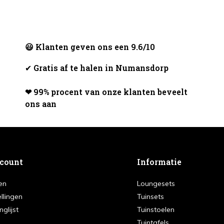
😃 Klanten geven ons een 9.6/10
✔
Gratis af te halen in Numansdorp
❤ 99% procent van onze klanten beveelt
ons aan
ccount
Informatie
en
Loungesets
ellingen
Tuinsets
nglijst
Tuinstoelen
Tuintafels