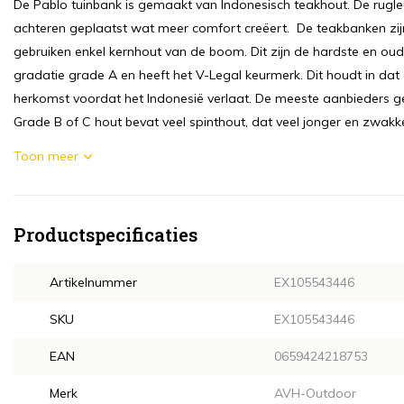
De Pablo tuinbank is gemaakt van Indonesisch teakhout. De rugle
achteren geplaatst wat meer comfort creëert. De teakbanken zijn
gebruiken enkel kernhout van de boom. Dit zijn de hardste en oud
gradatie grade A en heeft het V-Legal keurmerk. Dit houdt in dat
herkomst voordat het Indonesië verlaat. De meeste aanbieders g
Grade B of C hout bevat veel spinthout, dat veel jonger en zwakker 
Toon meer
Productspecificaties
Artikelnummer
EX105543446
SKU
EX105543446
EAN
0659424218753
Merk
AVH-Outdoor