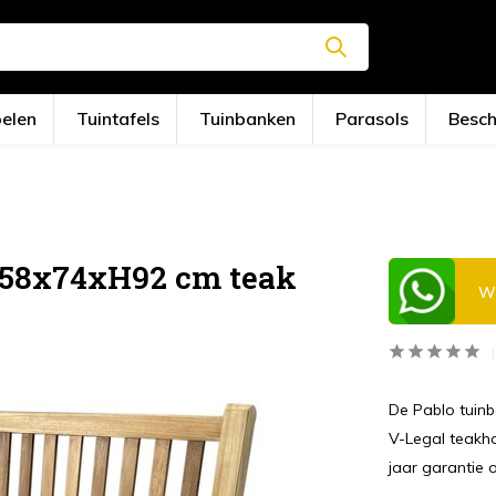
oelen
Tuintafels
Tuinbanken
Parasols
Besc
158x74xH92 cm teak
Wi
De Pablo tuinb
V-Legal teakho
jaar garantie 