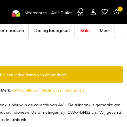
0
Megastores
AVH Outlet
hermhoezen
Dining loungeset
Sale
Meer
Account aanmaken
l jij een video demo van dit product?
Merk:
AVH-Collectie
Bekijk alles Tuinbanken
ank is nieuw in de collectie van AVH. De tuinbank is gemaakt van
ut uit Indonesië. De afmetingen zijn 158x74xH92 cm. Wij geven 2
op de tuinbank.