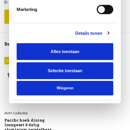
Er zijn nog geen reviews geschreven over dit product..
Marketing
Schrijf je eigen review
Details tonen
Reeds bekeken
Alles toestaan
Sale 34%
Selectie toestaan
Weigeren
AVH-Collectie
Pacific hoek dining
loungeset 9 delig
aluminium verstelbaar