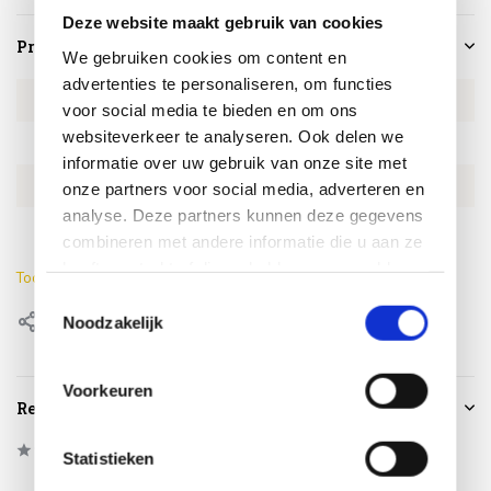
Deze website maakt gebruik van cookies
Productspecificaties
We gebruiken cookies om content en
advertenties te personaliseren, om functies
Artikelnummer
ALPA128071777
voor social media te bieden en om ons
websiteverkeer te analyseren. Ook delen we
SKU
ALPA128071777
informatie over uw gebruik van onze site met
EAN
0659424243441
onze partners voor social media, adverteren en
analyse. Deze partners kunnen deze gegevens
Merk
AVH- Outdoor
combineren met andere informatie die u aan ze
heeft verstrekt of die ze hebben verzameld op
Toon meer
basis van uw gebruik van hun services.
Toestemmingsselectie
Delen
Noodzakelijk
Voorkeuren
Reviews
0
/
Based on 0 reviews
5
Statistieken