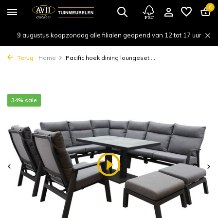
0
9 augustus koopzondag alle filialen geopend van 12 tot 17 uur
Terug
Home
Pacific hoek dining loungeset ...
34% sale