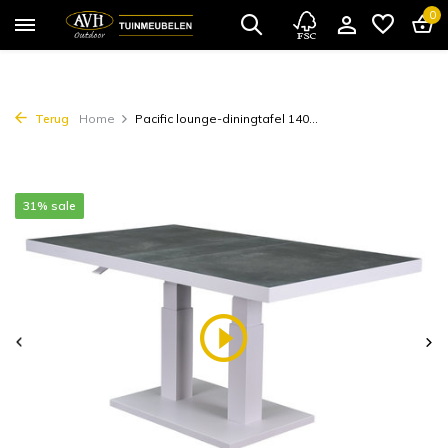
0
Terug
Home
Pacific lounge-diningtafel 140...
31% sale