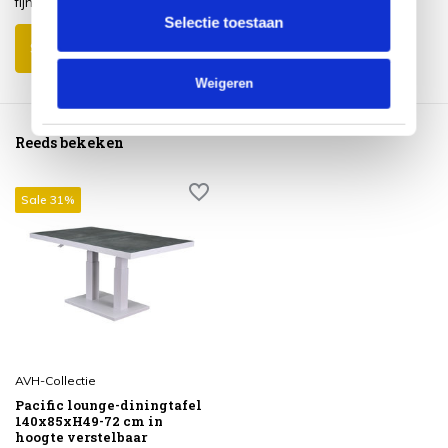
fijn aan eten.
Selectie toestaan
Schrijf je eigen review
Weigeren
Reeds bekeken
Sale 31%
AVH-Collectie
Pacific lounge-diningtafel
140x85xH49-72 cm in
hoogte verstelbaar