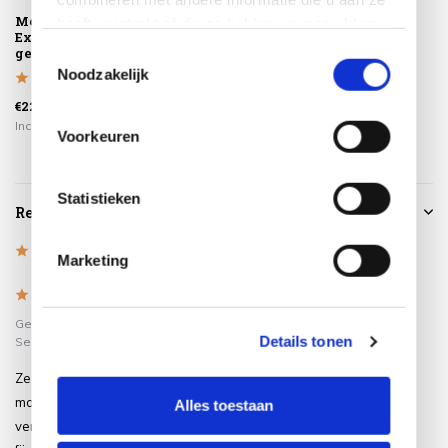
Montagelevering -
heeft verstrekt of die ze hebben verzameld op
Extra gemak &
basis van uw gebruik van hun services.
geen afval
Toestemmingsselectie
Noodzakelijk
€225,00
Incl. btw
Voorkeuren
Statistieken
Reviews
5
/
Based on 1 reviews
5
Marketing
5
/
5
Gepost door:
Remko Hayes
op 5
Details tonen
September 2023
Zeer fijne en solide tafel. Ziet er
modern uit en is in hoogte
Alles toestaan
verstelbaar. Hierdoor kan je er ook