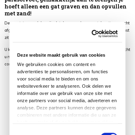
hoeft alleen een gat graven en dan opvullen
met zand!
De grootste voordelen zijn dat de parasol er een stuk netter en echt
afgewerkt uit gaat zien. En dat de parasol met een grond anker vast
zit inplaats op een rijdbare parasol voet!
U kunt gemakkelijk hier de ingraafbare parasolvoet bestellen, mocht
Deze website maakt gebruik van cookies
u nog vragen hebben of graag advies willen, neem dan gerust
contact op met ons!
We gebruiken cookies om content en
advertenties te personaliseren, om functies
voor social media te bieden en om ons
websiteverkeer te analyseren. Ook delen we
informatie over uw gebruik van onze site met
onze partners voor social media, adverteren en
analyse. Deze partners kunnen deze gegevens
combineren met andere informatie die u aan ze
heeft verstrekt of die ze hebben verzameld op
basis van uw gebruik van hun services.
Toestemmingsselectie