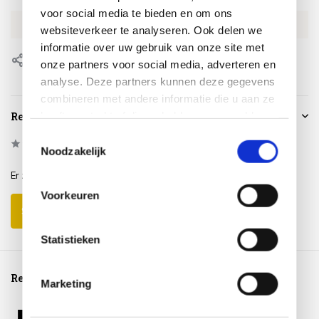
voor social media te bieden en om ons
EAN
0659424227113
websiteverkeer te analyseren. Ook delen we
informatie over uw gebruik van onze site met
Delen
onze partners voor social media, adverteren en
analyse. Deze partners kunnen deze gegevens
combineren met andere informatie die u aan ze
heeft verstrekt of die ze hebben verzameld op
Reviews
basis van uw gebruik van hun services.
Toestemmingsselectie
0
/
Based on 0 reviews
5
Noodzakelijk
Er zijn nog geen reviews geschreven over dit product..
Voorkeuren
Schrijf je eigen review
Statistieken
Reeds bekeken
Marketing