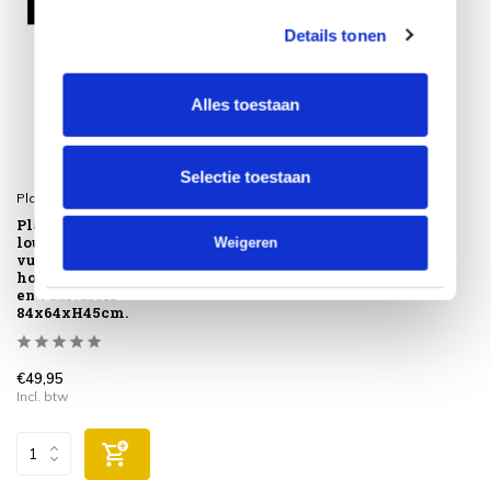
Details tonen
Alles toestaan
Selectie toestaan
Platinum
Platinum AeroCover
lounge-, koffie-,
Weigeren
vuurtafelhoes. Ademende
hoes voor lounge-, koffie-
en vuurtafels
84x64xH45cm.
€49,95
Incl. btw