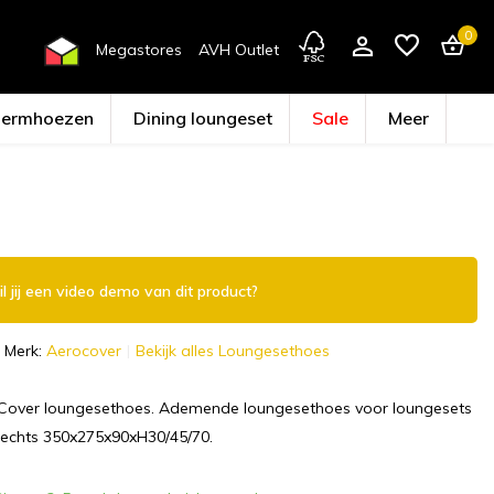
0
Megastores
AVH Outlet
hermhoezen
Dining loungeset
Sale
Meer
Account aanmaken
l jij een video demo van dit product?
Merk:
Aerocover
Bekijk alles Loungesethoes
Cover loungesethoes. Ademende loungesethoes voor loungesets
rechts 350x275x90xH30/45/70.