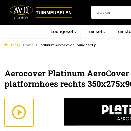
Loungesets
Tuinsets
Tuinst
Terug
Home
Platinum AeroCover Loungeset p...
Aerocover Platinum AeroCover
platformhoes rechts 350x275x