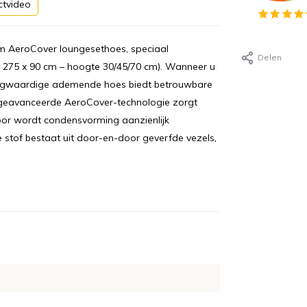
ctvideo
m AeroCover loungesethoes, speciaal
Delen
x 275 x 90 cm – hoogte 30/45/70 cm). Wanneer u
e hoogwaardige ademende hoes biedt betrouwbare
e geavanceerde AeroCover-technologie zorgt
oor wordt condensvorming aanzienlijk
stof bestaat uit door-en-door geverfde vezels,