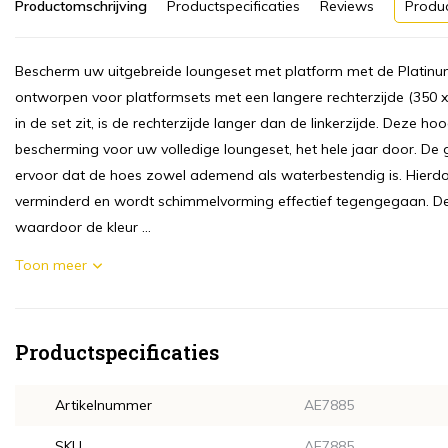
Productomschrijving
Productspecificaties
Reviews
Produ
Bescherm uw uitgebreide loungeset met platform met de Platinu
ontworpen voor platformsets met een langere rechterzijde (350 
in de set zit, is de rechterzijde langer dan de linkerzijde. Dez
bescherming voor uw volledige loungeset, het hele jaar door. D
ervoor dat de hoes zowel ademend als waterbestendig is. Hierd
verminderd en wordt schimmelvorming effectief tegengegaan. De 
waardoor de kleur ...
Toon meer
Productspecificaties
Artikelnummer
AE7885
SKU
AE7885