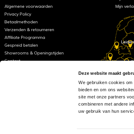
Algemene voorwaarden
Mijn verla
Privacy Policy
Betaalmethoden
Verzenden & retourneren
Affiliate Programma
Leider
Gespreid betalen
Showrooms & Openingstijden
Contact
E
Numans
Service formulier
Deze website maakt gebru
Inspiratie
We gebruiken cookies om c
Meld je aan voor onze nieuwsbrief!
bieden en om ons websitev
Alle vestigingen
site met onze partners vo
Vacatures
combineren met andere inf
Acties
uw gebruik van hun servic
AVH Outlet
Reviews verzameling