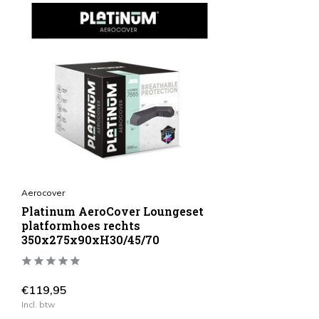
Aerocover
Platinum AeroCover Loungeset
platformhoes rechts
350x275x90xH30/45/70
€119,95
Incl. btw