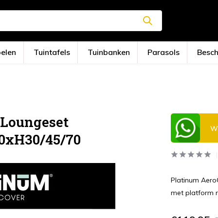
oelen
Tuintafels
Tuinbanken
Parasols
Besc
 Loungeset
Wi
90xH30/45/70
Platinum Aero
met platform 