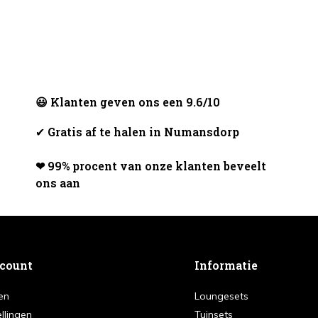
😃 Klanten geven ons een 9.6/10
✔
Gratis af te halen in Numansdorp
❤ 99% procent van onze klanten beveelt
ons aan
ccount
Informatie
en
Loungesets
ellingen
Tuinsets