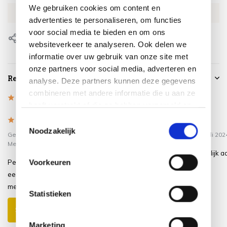
We gebruiken cookies om content en
EAN
8717591774389
advertenties te personaliseren, om functies
voor social media te bieden en om ons
Delen
websiteverkeer te analyseren. Ook delen we
informatie over uw gebruik van onze site met
onze partners voor social media, adverteren en
Reviews
analyse. Deze partners kunnen deze gegevens
combineren met andere informatie die u aan ze
5
/
Based on 2 reviews
5
heeft verstrekt of die ze hebben verzameld op
basis van uw gebruik van hun services.
5
/
5
/
Toestemmingsselectie
5
5
Noodzakelijk
Gepost door:
Arnold Henselmans
op 2
Gepost door:
Carla
op 2 Juli 202
Mei 2025
Supermooie hoes, makkelijk a
Voorkeuren
Perfecte maat, licht van gewicht en
brengen.
eenvoudig aan te brengen. Erg blij
mee
Statistieken
Schrijf je eigen review
Marketing