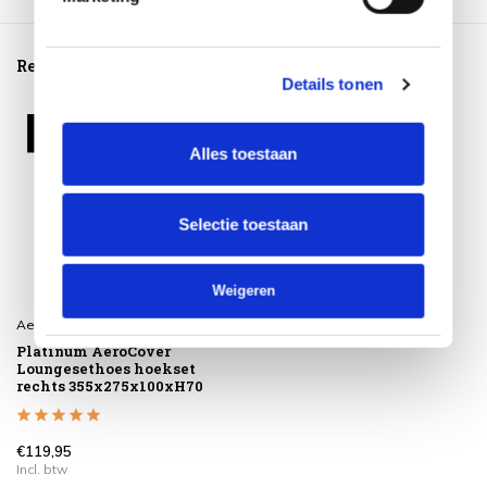
Reeds bekeken
Details tonen
Alles toestaan
Selectie toestaan
Weigeren
Aerocover
Platinum AeroCover
Loungesethoes hoekset
rechts 355x275x100xH70
€119,95
Incl. btw