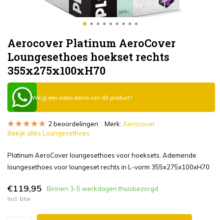
Aerocover Platinum AeroCover
Loungesethoes hoekset rechts
355x275x100xH70
Wil jij een video demo van dit product?
2 beoordelingen
Merk:
Aerocover
Bekijk alles Loungesethoes
Platinum AeroCover loungesethoes voor hoeksets. Ademende
loungesethoes voor loungeset rechts in L-vorm 355x275x100xH70
€119,95
Binnen 3-5 werkdagen thuisbezorgd
Incl. btw