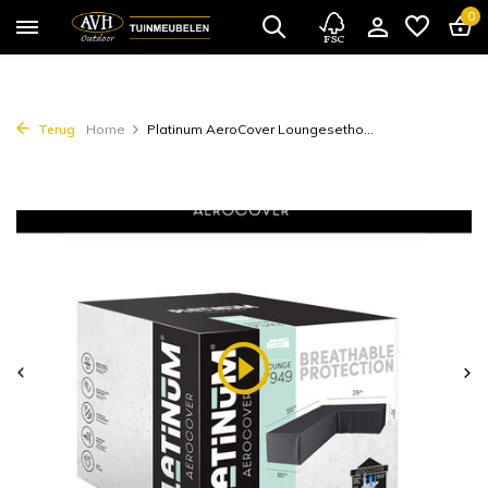
0
Terug
Home
Platinum AeroCover Loungesetho...