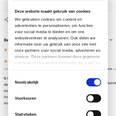
EAN
8717591777076
Deze website maakt gebruik van cookies
We gebruiken cookies om content en
Delen
advertenties te personaliseren, om functies
voor social media te bieden en om ons
websiteverkeer te analyseren. Ook delen we
Reviews
informatie over uw gebruik van onze site met
5
/
Based on 9 reviews
onze partners voor social media, adverteren en
5
analyse. Deze partners kunnen deze gegevens
5
/
5
/
5
5
combineren met andere informatie die u aan ze
heeft verstrekt of die ze hebben verzameld op
Gepost door:
Lian
op 11 Juli 2026
Gepost door:
Dirk van Aggele
o
Oktober 2024
basis van uw gebruik van hun services.
Toestemmingsselectie
Ik had verkeerde hoezen bestelt voor
Noodzakelijk
Past precies. Kan nu mijn tuins
de stoelen van mijn loungeset. Na 1
balcon laten staan.
mailtje hebben ze direct de juiste
Levering was uitstekent.
hoezen opgestuurd en de verkeerde
Voorkeuren
mochten retour. Super service!!
Statistieken