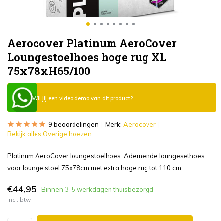
Aerocover Platinum AeroCover
Loungestoelhoes hoge rug XL
75x78xH65/100
Wil jij een video demo van dit product?
9 beoordelingen
Merk:
Aerocover
Bekijk alles Overige hoezen
Platinum AeroCover loungestoelhoes. Ademende loungesethoes
voor lounge stoel 75x78cm met extra hoge rug tot 110 cm
€44,95
Binnen 3-5 werkdagen thuisbezorgd
Incl. btw