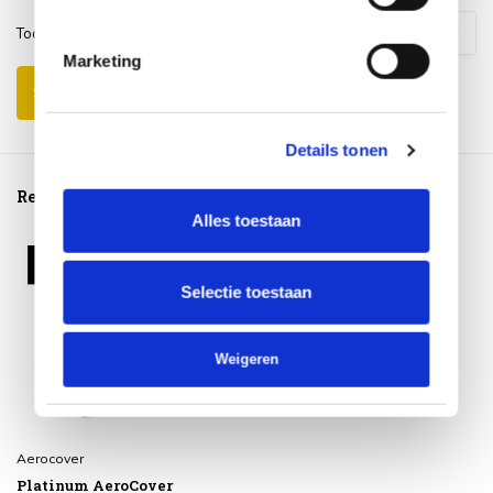
Toon
1
-
3
van
9
reacties
1
2
3
Marketing
Schrijf je eigen review
Details tonen
Reeds bekeken
Alles toestaan
Selectie toestaan
Weigeren
Aerocover
Platinum AeroCover