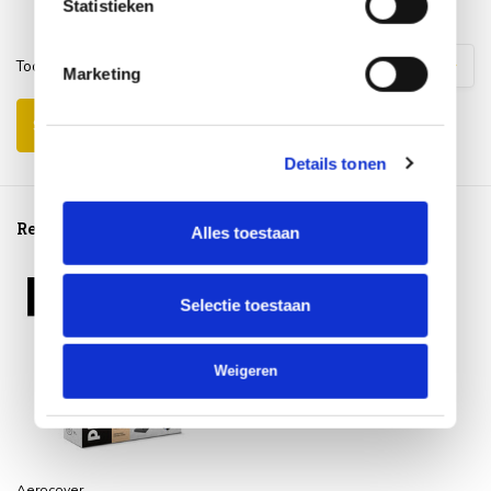
Statistieken
Toon
1
-
3
van
7
reacties
1
2
3
Marketing
Schrijf je eigen review
Details tonen
Reeds bekeken
Alles toestaan
Selectie toestaan
Weigeren
Aerocover