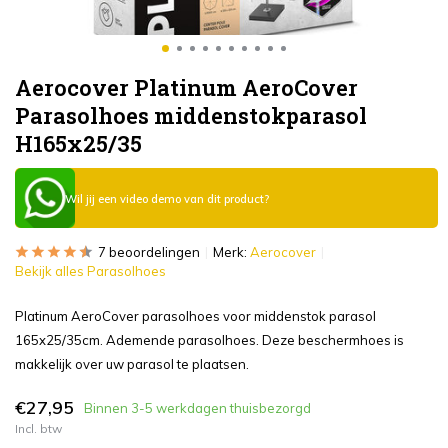
Aerocover Platinum AeroCover
Parasolhoes middenstokparasol
H165x25/35
Wil jij een video demo van dit product?
7 beoordelingen
Merk:
Aerocover
Bekijk alles Parasolhoes
Platinum AeroCover parasolhoes voor middenstok parasol
165x25/35cm. Ademende parasolhoes. Deze beschermhoes is
makkelijk over uw parasol te plaatsen.
€27,95
Binnen 3-5 werkdagen thuisbezorgd
Incl. btw