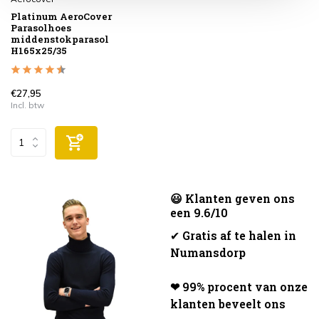
Platinum AeroCover
Parasolhoes
middenstokparasol
H165x25/35
€27,95
Incl. btw
😃 Klanten geven ons
een 9.6/10
✔
Gratis af te halen in
Numansdorp
❤ 99% procent van onze
klanten beveelt ons