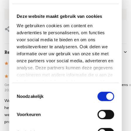
SKU
AE7982
EAN
8717591770152
Deze website maakt gebruik van cookies
We gebruiken cookies om content en
Delen
advertenties te personaliseren, om functies
voor social media te bieden en om ons
websiteverkeer te analyseren. Ook delen we
Reviews
informatie over uw gebruik van onze site met
onze partners voor social media, adverteren en
4.9
/
Based on 7 reviews
5
analyse. Deze partners kunnen deze gegevens
combineren met andere informatie die u aan ze
5
/
5
/
5
5
heeft verstrekt of die ze hebben verzameld op
Gepost door:
Edwin
op 2 Augustus
Gepost door:
Walter Grootens
o
basis van uw gebruik van hun services.
2026
Juni 2025
Toestemmingsselectie
Noodzakelijk
Wederom na eerder al gehad te
Prima hoes
hebben maar versleten, dezelfde
Voorkeuren
weer gekocht. Gewoon prima
product!