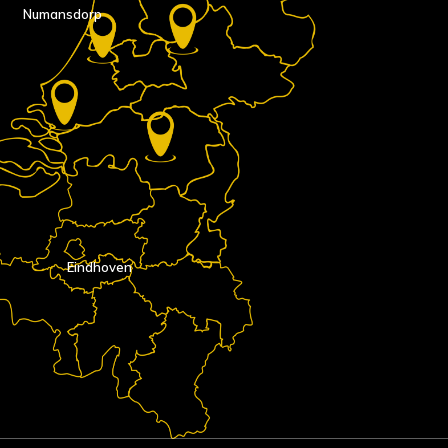
Numansdorp
Eindhoven