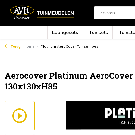
Loungesets
Tuinsets
Tuinst
Terug
Home
Platinum AeroCover Tuinsethoes...
Aerocover Platinum AeroCover
130x130xH85