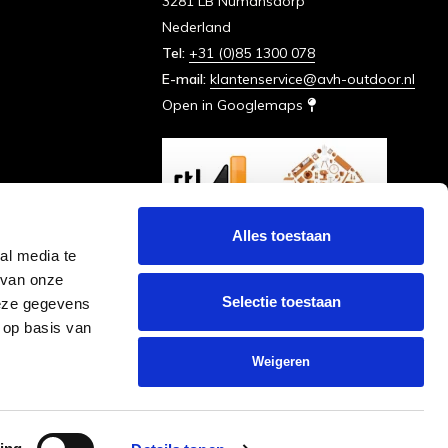
3281 LB Numansdorp
Nederland
Tel:
+31 (0)85 1300 078
E-mail:
klantenservice@avh-outdoor.nl
Open in Googlemaps
Alles toestaan
al media te
 van onze
Selectie toestaan
deze gegevens
 op basis van
Weigeren