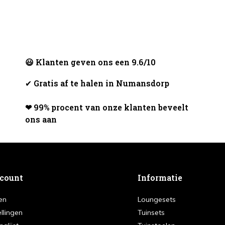
😃 Klanten geven ons een 9.6/10
✔
Gratis af te halen in Numansdorp
❤ 99% procent van onze klanten beveelt
ons aan
ccount
Informatie
en
Loungesets
ellingen
Tuinsets