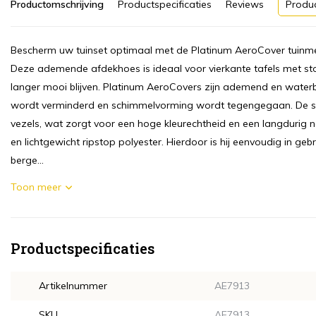
Productomschrijving
Productspecificaties
Reviews
Produ
Bescherm uw tuinset optimaal met de Platinum AeroCover tuinm
Deze ademende afdekhoes is ideaal voor vierkante tafels met st
langer mooi blijven. Platinum AeroCovers zijn ademend en wate
wordt verminderd en schimmelvorming wordt tegengegaan. De st
vezels, wat zorgt voor een hoge kleurechtheid en een langdurig ne
en lichtgewicht ripstop polyester. Hierdoor is hij eenvoudig in ge
berge...
Toon meer
Productspecificaties
Artikelnummer
AE7913
SKU
AE7913