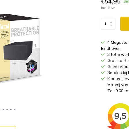
€54,95
Bi
Incl. btw
4 Megastor
Eindhoven
3 tot 5 wer
Gratis af 
Geen retou
Betalen bij
Klantenserv
Ma-vrij van
Za- 9:00 to