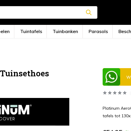
oelen
Tuintafels
Tuinbanken
Parasols
Besc
 Tuinsethoes
Wi
Platinum Aero
tafels tot 130x