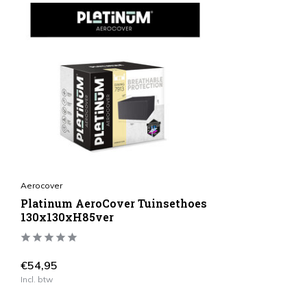
Aerocover
Platinum AeroCover Tuinsethoes
130x130xH85ver
€54,95
Incl. btw