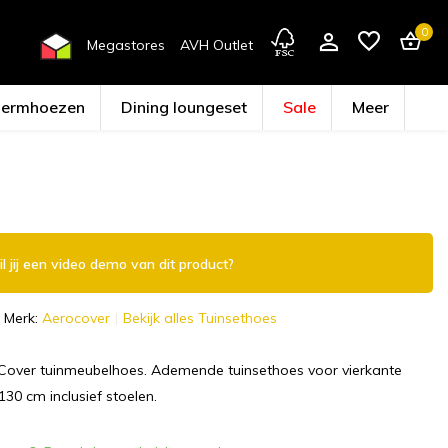
0
Megastores
AVH Outlet
hermhoezen
Dining loungeset
Sale
Meer
Account aanmaken
l jij een video demo van dit product?
Merk:
Aerocover
Bekijk alles Tuinsethoes
Cover tuinmeubelhoes. Ademende tuinsethoes voor vierkante
130 cm inclusief stoelen.