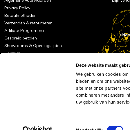
Algemene voorwaarden
Mijn verla
Privacy Policy
Betaalmethoden
Verzenden & retourneren
Affiliate Programma
Leider
Gespreid betalen
Showrooms & Openingstijden
Contact
E
Numans
Service formulier
Deze website maakt gebru
Inspiratie
We gebruiken cookies om c
Meld je aan voor onze nieuwsbrief!
bieden en om ons websitev
Alle vestigingen
site met onze partners vo
Vacatures
combineren met andere inf
Acties
uw gebruik van hun servic
AVH Outlet
Reviews verzameling
Toestemmingsselectie