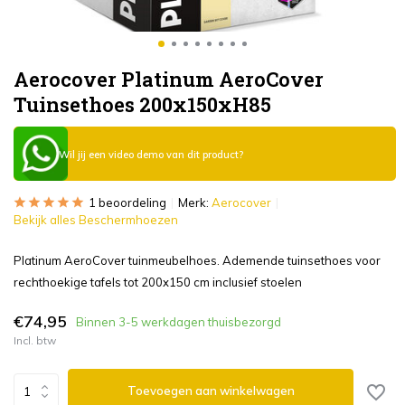
Aerocover Platinum AeroCover
Tuinsethoes 200x150xH85
Wil jij een video demo van dit product?
1 beoordeling
Merk:
Aerocover
Bekijk alles Beschermhoezen
Platinum AeroCover tuinmeubelhoes. Ademende tuinsethoes voor
rechthoekige tafels tot 200x150 cm inclusief stoelen
€74,95
Binnen 3-5 werkdagen thuisbezorgd
Incl. btw
Toevoegen aan winkelwagen