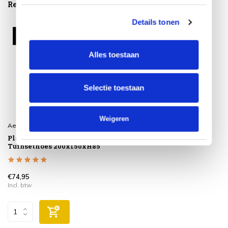
Reeds bekeken
Details tonen
Alles toestaan
Selectie toestaan
Weigeren
Aerocover
Platinum AeroCover
Tuinsethoes 200x150xH85
€74,95
Incl. btw