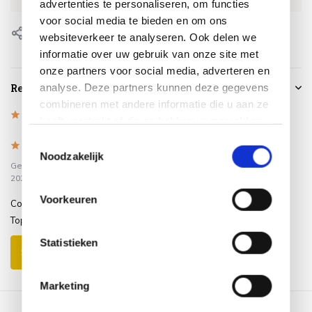
advertenties te personaliseren, om functies
voor social media te bieden en om ons
Delen
websiteverkeer te analyseren. Ook delen we
informatie over uw gebruik van onze site met
onze partners voor social media, adverteren en
analyse. Deze partners kunnen deze gegevens
Reviews
combineren met andere informatie die u aan ze
5
/
Based on 1 reviews
5
heeft verstrekt of die ze hebben verzameld op
basis van uw gebruik van hun services.
Toestemmingsselectie
5
/
5
Noodzakelijk
Gepost door:
Buitenkamp
op 26 April
2025
Voorkeuren
Cover past perfect en waterdicht.
Top
Statistieken
Schrijf je eigen review
Marketing