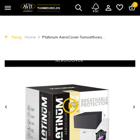
0
Terug
Home
Platinum AeroCover Tuinsethoes...