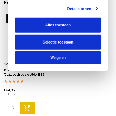
Reeds bekeken
Details tonen
Alles toestaan
Selectie toestaan
Weigeren
Aerocover
Platinum AeroCover
Tuinsethoes ø150xH85
€64,95
Incl. btw