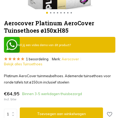
Aerocover Platinum AeroCover
Tuinsethoes ø150xH85
Wil jij een video demo van dit product?
1 beoordeling
Merk:
Aerocover
Bekijk alles Tuinsethoes
Platinum AeroCover tuinmeubelhoes. Ademende tuinsethoes voor
ronde tafels tot ø150cm inclusief stoelen
€64,95
Binnen 3-5 werkdagen thuisbezorgd
Incl. btw
Toevoegen aan winkelwagen