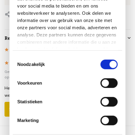
voor social media te bieden en om ons
websiteverkeer te analyseren. Ook delen we
Delen
informatie over uw gebruik van onze site met
onze partners voor social media, adverteren en
analyse. Deze partners kunnen deze gegevens
Reviews
combineren met andere informatie die u aan ze
heeft verstrekt of die ze hebben verzameld op
5
/
Based on 1 reviews
5
basis van uw gebruik van hun services.
Toestemmingsselectie
5
/
5
Noodzakelijk
Gepost door:
ajordens41@gmail.com
op 21 Juni 2020
Voorkeuren
Het dekt de tafel netjes bij slecht
weer..
Statistieken
Schrijf je eigen review
Marketing