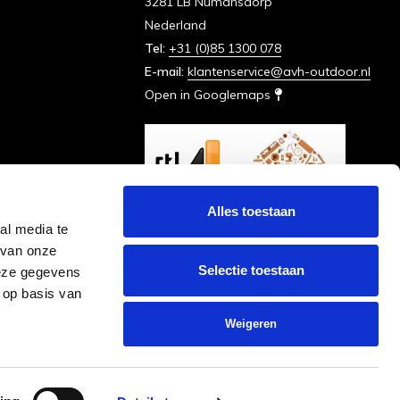
3281 LB Numansdorp
Nederland
Tel:
+31 (0)85 1300 078
E-mail:
klantenservice@avh-outdoor.nl
Open in Googlemaps
Alles toestaan
al media te
 van onze
Selectie toestaan
deze gegevens
 op basis van
Weigeren