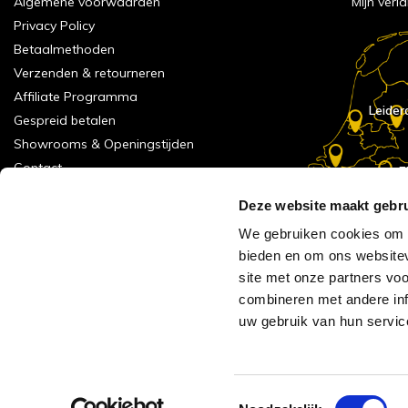
Algemene voorwaarden
Mijn verla
Privacy Policy
Betaalmethoden
Verzenden & retourneren
Affiliate Programma
Leider
Gespreid betalen
Showrooms & Openingstijden
Contact
E
Numans
Service formulier
Deze website maakt gebru
Inspiratie
We gebruiken cookies om c
Meld je aan voor onze nieuwsbrief!
bieden en om ons websitev
Alle vestigingen
site met onze partners vo
Vacatures
combineren met andere inf
Acties
uw gebruik van hun servic
AVH Outlet
Reviews verzameling
Toestemmingsselectie