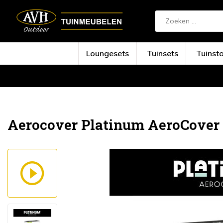
Loungesets
Tuinsets
Tuinst
Terug
Home
Platinum AeroCover Zandzakken ...
Aerocover Platinum AeroCover