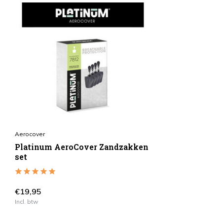
Aerocover
Platinum AeroCover Zandzakken
set
€19,95
Incl. btw