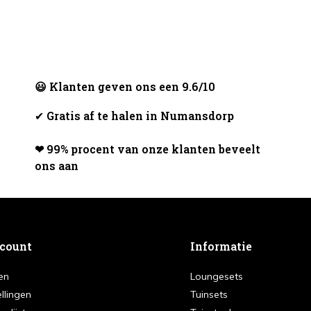
😃 Klanten geven ons een 9.6/10
✔
Gratis af te halen in Numansdorp
❤ 99% procent van onze klanten beveelt
ons aan
ccount
Informatie
en
Loungesets
ellingen
Tuinsets