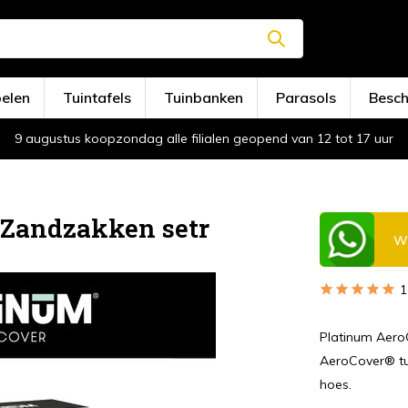
oelen
Tuintafels
Tuinbanken
Parasols
Besc
9 augustus koopzondag alle filialen geopend van 12 tot 17 uur
 Zandzakken setr
Wi
1
Platinum Aero
AeroCover® tui
hoes.