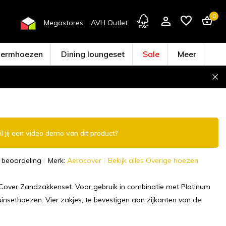
0
Megastores
AVH Outlet
hermhoezen
Dining loungeset
Sale
Meer
Account aanmaken
l jij een video demo van dit product?
 beoordeling
Merk:
Aerocover
Bekijk alles Overige hoezen
Cover Zandzakkenset. Voor gebruik in combinatie met Platinum
nsethoezen. Vier zakjes, te bevestigen aan zijkanten van de