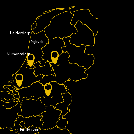
Leiderdorp
Nijkerk
Numansdorp
Eindhoven