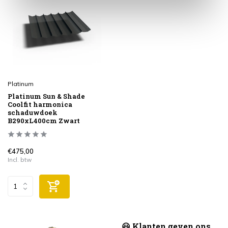
Platinum
Platinum Sun & Shade
Coolfit harmonica
schaduwdoek
B290xL400cm Zwart
€475,00
Incl. btw
😃 Klanten geven ons