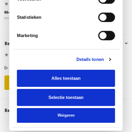
€64,95
€59,95
€115,00
Statistieken
Incl. btw
Incl. btw
Incl. btw
Marketing
Reviews
0
/
Based on 0 reviews
5
Details tonen
Er zijn nog geen reviews geschreven over dit product..
Alles toestaan
Schrijf je eigen review
Selectie toestaan
Reeds bekeken
Weigeren