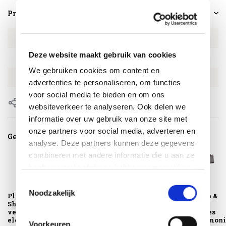
Productspecificaties
Artikelnummer
1404D
Deze website maakt gebruik van cookies
SKU
1404D
We gebruiken cookies om content en
EAN
8720039166813
advertenties te personaliseren, om functies
voor social media te bieden en om ons
Delen
websiteverkeer te analyseren. Ook delen we
informatie over uw gebruik van onze site met
onze partners voor social media, adverteren en
Gerelateerde producten
analyse. Deze partners kunnen deze gegevens
combineren met andere informatie die u aan ze
heeft verstrekt of die ze hebben verzameld op
basis van uw gebruik van hun services.
Toestemmingsselectie
Noodzakelijk
Platinum Sun &
Platinum Sun &
Platinum Sun &
Shade pergola kit
Shade pergola kit
Shade
verlenging
vloer element
beschermhoes
elemen...
voor een harmoni.
Voorkeuren