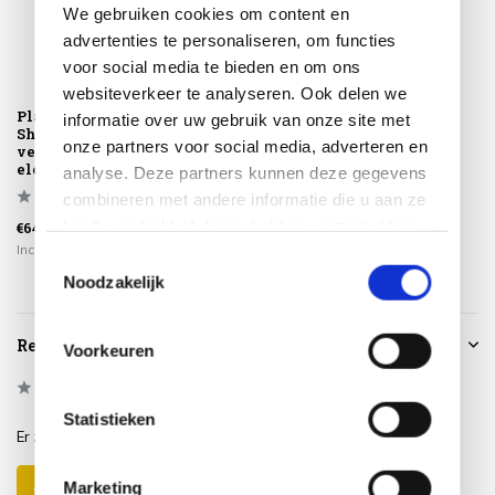
We gebruiken cookies om content en
advertenties te personaliseren, om functies
voor social media te bieden en om ons
websiteverkeer te analyseren. Ook delen we
Platinum Sun &
informatie over uw gebruik van onze site met
Shade pergola kit
onze partners voor social media, adverteren en
verlenging
elemen...
analyse. Deze partners kunnen deze gegevens
combineren met andere informatie die u aan ze
heeft verstrekt of die ze hebben verzameld op
€64,95
Incl. btw
basis van uw gebruik van hun services.
Toestemmingsselectie
Noodzakelijk
Reviews
Voorkeuren
0
/
Based on 0 reviews
5
Statistieken
Er zijn nog geen reviews geschreven over dit product..
Marketing
Schrijf je eigen review