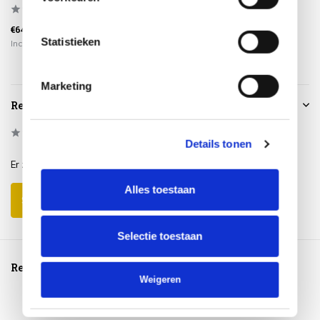
€64,95
€59,95
€115,00
Statistieken
Incl. btw
Incl. btw
Incl. btw
Marketing
Reviews
0
/
Based on 0 reviews
5
Details tonen
Er zijn nog geen reviews geschreven over dit product..
Alles toestaan
Schrijf je eigen review
Selectie toestaan
Reeds bekeken
Weigeren