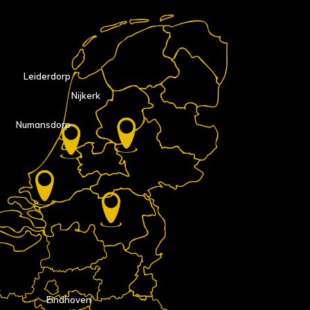
Leiderdorp
Nijkerk
Numansdorp
Eindhoven