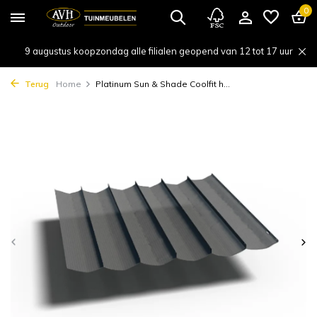
0
9 augustus koopzondag alle filialen geopend van 12 tot 17 uur
Terug
Home
Platinum Sun & Shade Coolfit h...