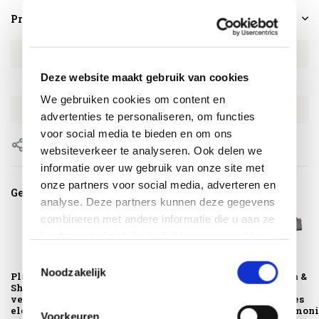
Productspecificaties
Artikelnummer
1403
Deze website maakt gebruik van cookies
SKU
1403
We gebruiken cookies om content en
EAN
8720039166783
advertenties te personaliseren, om functies
voor social media te bieden en om ons
Delen
websiteverkeer te analyseren. Ook delen we
informatie over uw gebruik van onze site met
onze partners voor social media, adverteren en
Gerelateerde producten
analyse. Deze partners kunnen deze gegevens
combineren met andere informatie die u aan ze
heeft verstrekt of die ze hebben verzameld op
basis van uw gebruik van hun services.
Toestemmingsselectie
Noodzakelijk
Platinum Sun &
Platinum Sun &
Platinum Sun &
Shade pergola kit
Shade pergola kit
Shade
verlenging
vloer element
beschermhoes
elemen...
voor een harmoni.
Voorkeuren