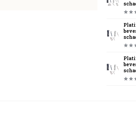
scha
Plat
beve
scha
Plat
beve
scha