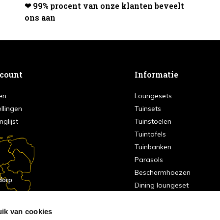
❤ 99% procent van onze klanten beveelt
ons aan
ccount
Informatie
en
Loungesets
ellingen
Tuinsets
nglijst
Tuinstoelen
Tuintafels
Tuinbanken
Parasols
Beschermhoezen
dorp
Dining loungeset
Nijkerk
Sale
ik van cookies
indhoven
dorp