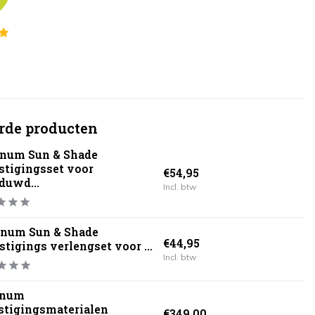
rde producten
inum Sun & Shade
stigingsset voor
€54,95
duwd...
Incl. btw
inum Sun & Shade
€44,95
stigings verlengset voor ...
Incl. btw
inum
stigingsmaterialen
€349,00