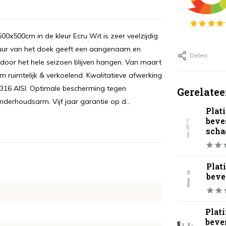
x500cm in de kleur Ecru Wit is zeer veelzijdig
uctuur van het doek geeft een aangenaam en
Delen
rdoor het hele seizoen blijven hangen. Van maart
uimtelijk & verkoelend. Kwalitatieve afwerking
 316 AISI. Optimale bescherming tegen
Gerelatee
derhoudsarm. Vijf jaar garantie op d...
Plat
beve
scha
Plat
beve
Plat
beve