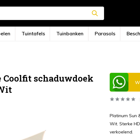
oelen
Tuintafels
Tuinbanken
Parasols
Besc
e Coolfit schaduwdoek
Wi
Wit
Platinum Sun 
Wit. Sterke HD
verkoelend.