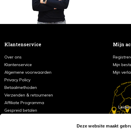
Klantenservice
Mijn a
Over ons
Registrer
Klantenservice
Mijn best
Algemene voorwaarden
Mijn verla
Privacy Policy
Betaalmethoden
Verzenden & retourneren
Affiliate Programma
Leider
Gespreid betalen
Showrooms & Openingstijden
Contact
Deze website maakt gebru
E
Numans