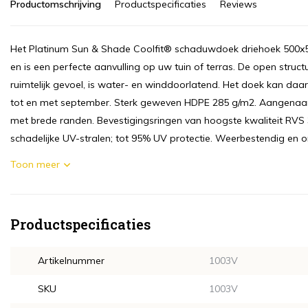
Productomschrijving
Productspecificaties
Reviews
Het Platinum Sun & Shade Coolfit® schaduwdoek driehoek 500x500
en is een perfecte aanvulling op uw tuin of terras. De open str
ruimtelijk gevoel, is water- en winddoorlatend. Het doek kan daa
tot en met september. Sterk geweven HDPE 285 g/m2. Aangenaam r
met brede randen. Bevestigingsringen van hoogste kwaliteit RVS
schadelijke UV-stralen; tot 95% UV protectie. Weerbestendig en on
Toon meer
Productspecificaties
Artikelnummer
1003V
SKU
1003V