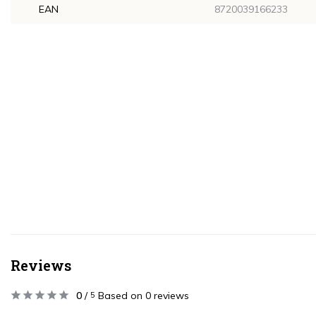
EAN
8720039166233
Reviews
0
/
Based on 0 reviews
5