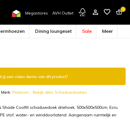
0
Megastores
AVH Outlet
hermhoezen
Dining loungeset
Sale
Meer
Account aanmaken
l jij een video demo van dit product?
Merk:
Platinum
Bekijk alles Schaduwdoeken
& Shade Coolfit schaduwdoek driehoek, 500x500x500cm, Ecru
PE stof, water- en winddoorlatend. Aangenaam ruimtelijk en