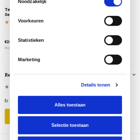
Noodzakelijk
Teak Cleaner 4-
Teak Protector 4-
Platinum
Seasons Outdoor
Seasons Outdoor
AeroCover
Tuinsethoes
Voorkeuren
ø200xH85
Statistieken
€24,95
€34,95
€79,95
Incl. btw
Incl. btw
Incl. btw
Marketing
Reviews
Details tonen
0
/
Based on 0 reviews
5
Er zijn nog geen reviews geschreven over dit product..
Alles toestaan
Schrijf je eigen review
Selectie toestaan