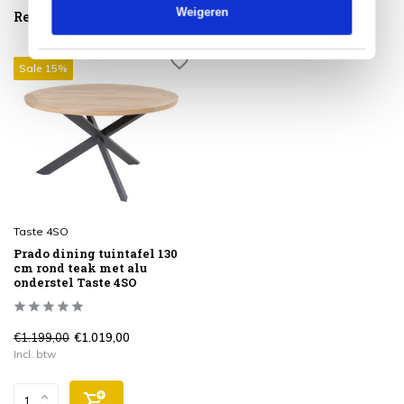
Weigeren
Reeds bekeken
Sale 15%
Taste 4SO
Prado dining tuintafel 130
cm rond teak met alu
onderstel Taste 4SO
€1.199,00
€1.019,00
Incl. btw