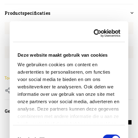
Productspecificaties
Artikelnummer
4SO140782404
SKU
4SO140782404
EAN
8720848301801
Deze website maakt gebruik van cookies
Hoogte
75 cm
We gebruiken cookies om content en
advertenties te personaliseren, om functies
Toon meer
voor social media te bieden en om ons
websiteverkeer te analyseren. Ook delen we
Delen
informatie over uw gebruik van onze site met
onze partners voor social media, adverteren en
analyse. Deze partners kunnen deze gegevens
Gerelateerde producten
combineren met andere informatie die u aan ze
heeft verstrekt of die ze hebben verzameld op
basis van uw gebruik van hun services.
Toestemmingsselectie