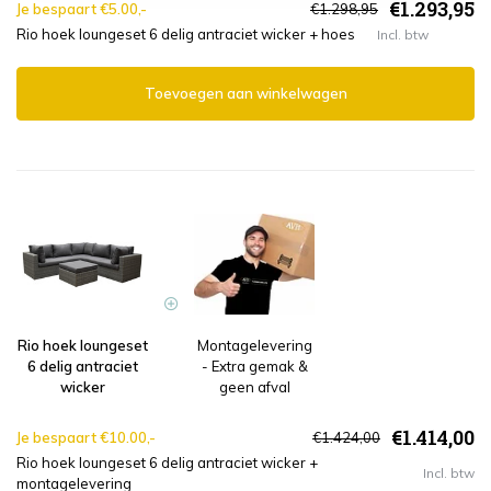
€1.293,95
Je bespaart €5.00,-
€1.298,95
Rio hoek loungeset 6 delig antraciet wicker + hoes
Incl. btw
Toevoegen aan winkelwagen
Rio hoek loungeset
Montagelevering
6 delig antraciet
- Extra gemak &
wicker
geen afval
€1.414,00
Je bespaart €10.00,-
€1.424,00
Rio hoek loungeset 6 delig antraciet wicker +
Incl. btw
montagelevering