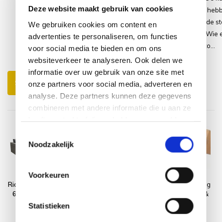
Deze website maakt gebruik van cookies
zijn van hoge kwaliteit en heb
een speciale vochtwerende sto
We gebruiken cookies om content en
makkelijk afneembaar is. Wie 
advertenties te personaliseren, om functies
comfortabele loungeset zo...
voor social media te bieden en om ons
websiteverkeer te analyseren. Ook delen we
Lees meer
informatie over uw gebruik van onze site met
Schrijf je eigen review
onze partners voor social media, adverteren en
analyse. Deze partners kunnen deze gegevens
combineren met andere informatie die u aan ze
heeft verstrekt of die ze hebben verzameld op
basis van uw gebruik van hun services.
Toestemmingsselectie
Noodzakelijk
Voorkeuren
Rio hoek loungeset
Platinum
Montagelevering
6 delig antraciet
AeroCover
- Extra gemak &
wicker
Loungesethoes
geen afval
Statistieken
255x255xH70