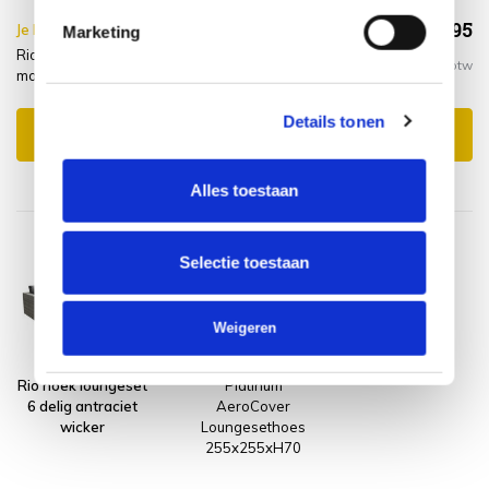
€1.508,95
Je bespaart €15.00,-
€1.523,95
Marketing
Rio hoek loungeset 6 delig antraciet wicker + hoes +
Incl. btw
montagelevering
Details tonen
Toevoegen aan winkelwagen
Alles toestaan
Selectie toestaan
Weigeren
Rio hoek loungeset
Platinum
6 delig antraciet
AeroCover
wicker
Loungesethoes
255x255xH70