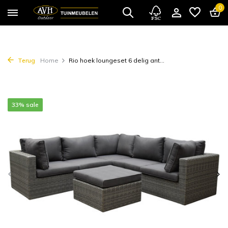
0
Terug
Home
Rio hoek loungeset 6 delig ant...
33% sale