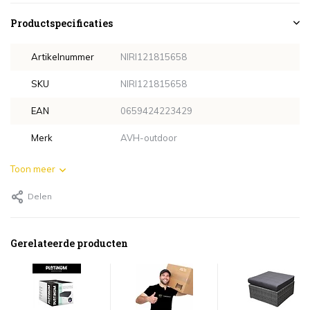
Productspecificaties
Artikelnummer
NIRI121815658
SKU
NIRI121815658
EAN
0659424223429
Merk
AVH-outdoor
Toon meer
Delen
Gerelateerde producten