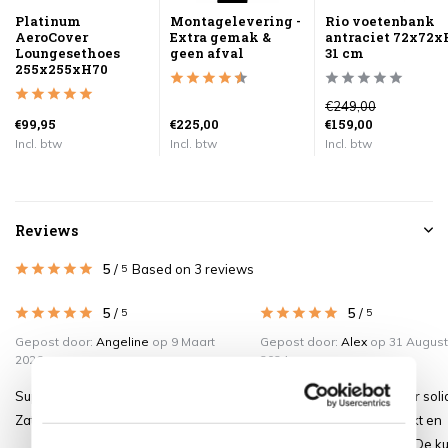
Platinum
Montagelevering -
Rio voetenbank
AeroCover
Extra gemak &
antraciet 72x72x
Loungesethoes
geen afval
31 cm
255x255xH70
€249,00
€99,95
€225,00
€159,00
Incl. btw
Incl. btw
Incl. btw
Reviews
5
/
Based on 3 reviews
5
5
/
5
/
5
5
Gepost door:
Angeline
op 9 Maart
Gepost door:
Alex
op 31 Augus
2026
2024
Super mooi set zit heerlijk
In 1 woord geweldig. Zeer soli
Zat alleen 1 naadje los bij een kussen
loungeset, mooi afgewerkt en
eenvoudig te installeren. De 