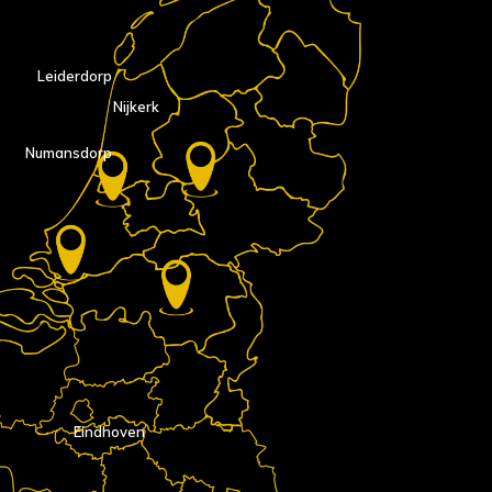
Leiderdorp
Nijkerk
Numansdorp
Eindhoven