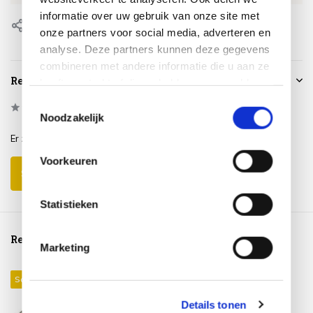
informatie over uw gebruik van onze site met
Delen
onze partners voor social media, adverteren en
analyse. Deze partners kunnen deze gegevens
combineren met andere informatie die u aan ze
Reviews
heeft verstrekt of die ze hebben verzameld op
basis van uw gebruik van hun services.
Toestemmingsselectie
0
/
Based on 0 reviews
5
Noodzakelijk
Er zijn nog geen reviews geschreven over dit product..
Voorkeuren
Schrijf je eigen review
Statistieken
Reeds bekeken
Marketing
Sale 18%
Details tonen