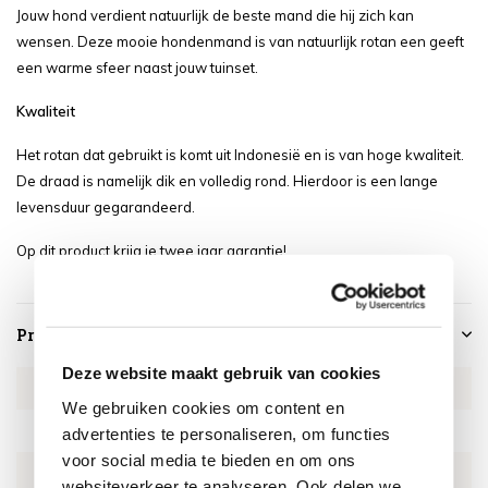
Jouw hond verdient natuurlijk de beste mand die hij zich kan
wensen. Deze mooie hondenmand is van natuurlijk rotan een geeft
een warme sfeer naast jouw tuinset.
Kwaliteit
Het rotan dat gebruikt is komt uit Indonesië en is van hoge kwaliteit.
De draad is namelijk dik en volledig rond. Hierdoor is een lange
levensduur gegarandeerd.
Op dit product krijg je twee jaar garantie!
Productspecificaties
Deze website maakt gebruik van cookies
Artikelnummer
EXMA35327
We gebruiken cookies om content en
SKU
EXMA35327
advertenties te personaliseren, om functies
voor social media te bieden en om ons
EAN
0659424202073
websiteverkeer te analyseren. Ook delen we