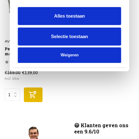
Alles toestaan
Selectie toestaan
AVH-Collectie
Petty rotan hondenmand
met kussen 80x80xH35 cm
Weigeren
€169,00
€139,00
Incl. btw
😃 Klanten geven ons
een 9.6/10