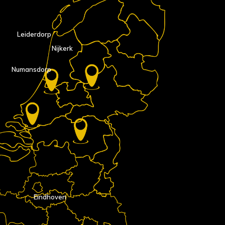
Leiderdorp
Nijkerk
Numansdorp
Eindhoven