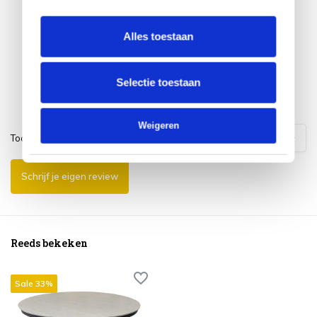
tevreden.
Alles toestaan
Selectie toestaan
Weigeren
Toon
1
-
3
van
12
reacties
1
2
3
4
Schrijf je eigen review
Reeds bekeken
Sale 33%