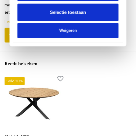
met 2 handen net te doen. Een paar
Selectie toestaan
erbij wel...
Lees meer
Weigeren
Schrijf je eigen review
Reeds bekeken
Sale 28%
AVH-Collectie