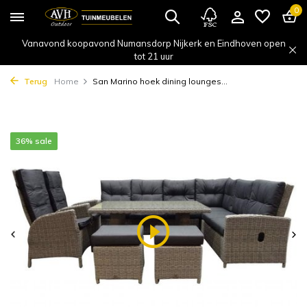
0
Vanavond koopavond Numansdorp Nijkerk en Eindhoven open
tot 21 uur
Terug
Home
San Marino hoek dining lounges...
36% sale