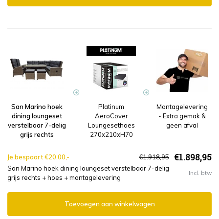
San Marino hoek
Platinum
Montagelevering
dining loungeset
AeroCover
- Extra gemak &
verstelbaar 7-delig
Loungesethoes
geen afval
grijs rechts
270x210xH70
€1.898,95
Je bespaart €20.00,-
€1.918,95
San Marino hoek dining loungeset verstelbaar 7-delig
Incl. btw
grijs rechts + hoes + montagelevering
Toevoegen aan winkelwagen