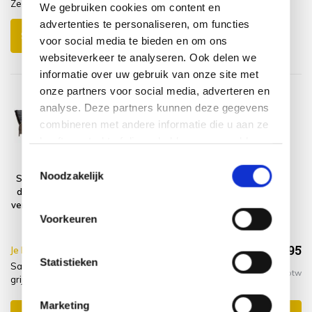
Zeer te vreden
We gebruiken cookies om content en
advertenties te personaliseren, om functies
Schrijf je eigen review
voor social media te bieden en om ons
websiteverkeer te analyseren. Ook delen we
informatie over uw gebruik van onze site met
onze partners voor social media, adverteren en
analyse. Deze partners kunnen deze gegevens
combineren met andere informatie die u aan ze
heeft verstrekt of die ze hebben verzameld op
basis van uw gebruik van hun services.
Toestemmingsselectie
Noodzakelijk
San Marino hoek
Platinum
dining loungeset
AeroCover
verstelbaar 7-delig
Loungesethoes
grijs rechts
270x210xH70
Voorkeuren
€1.688,95
Je bespaart €5.00,-
€1.693,95
Statistieken
San Marino hoek dining loungeset verstelbaar 7-delig
Incl. btw
grijs rechts + hoes
Marketing