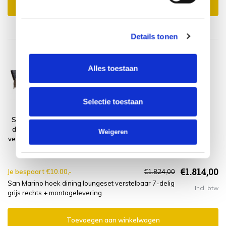
Toevoegen aan winkelwagen
Details tonen
Alles toestaan
Selectie toestaan
San Marino hoek
Montagelevering
dining loungeset
- Extra gemak &
Weigeren
verstelbaar 7-delig
geen afval
grijs rechts
€1.814,00
Je bespaart €10.00,-
€1.824,00
San Marino hoek dining loungeset verstelbaar 7-delig
Incl. btw
grijs rechts + montagelevering
Toevoegen aan winkelwagen