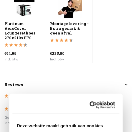
Platinum
Montagelevering -
AeroCover
Extra gemak &
Loungesethoes
geen afval
270x210xH70
€94,95
€225,00
Incl. btw
Incl. btw
Reviews
4
/
Based on 1 reviews
5
4
/
5
Gepost door:
Safia mounchou
op 30
Maart 2021
Deze website maakt gebruik van cookies