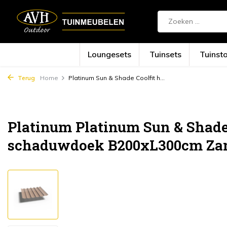
Loungesets
Tuinsets
Tuinst
Terug
Home
Platinum Sun & Shade Coolfit h...
Platinum Platinum Sun & Shade
schaduwdoek B200xL300cm Za