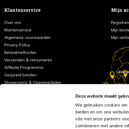
Klantenservice
Mijn a
Over ons
Registrer
Klantenservice
Mijn best
Algemene voorwaarden
Mijn verla
Privacy Policy
Betaalmethoden
Verzenden & retourneren
Affiliate Programma
Leider
Gespreid betalen
Showrooms & Openingstijden
Contact
E
Numans
Deze website maakt gebru
Service formulier
Inspiratie
We gebruiken cookies om c
bieden en om ons websitev
Meld je aan voor onze nieuwsbrief!
site met onze partners vo
Alle vestigingen
combineren met andere inf
Vacatures