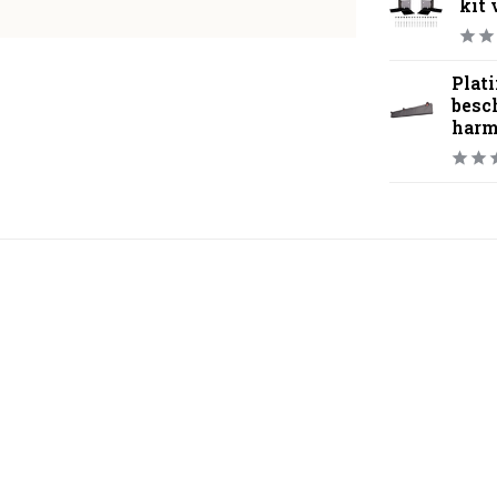
kit 
Plat
besc
harm