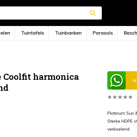
oelen
Tuintafels
Tuinbanken
Parasols
Besc
 Coolfit harmonica
Wi
nd
Platinum Sun 
Sterke HDPE s
verkoelend.