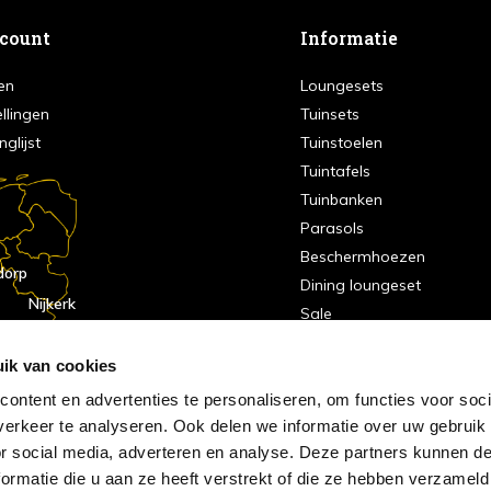
ccount
Informatie
en
Loungesets
ellingen
Tuinsets
nglijst
Tuinstoelen
Tuintafels
Tuinbanken
Parasols
Beschermhoezen
dorp
Dining loungeset
Nijkerk
Sale
indhoven
dorp
ik van cookies
ontent en advertenties te personaliseren, om functies voor soci
erkeer te analyseren. Ook delen we informatie over uw gebruik
or social media, adverteren en analyse. Deze partners kunnen 
ormatie die u aan ze heeft verstrekt of die ze hebben verzameld