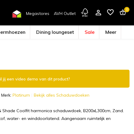
0
Megastores
AVH Outlet
hermhoezen
Dining loungeset
Sale
Meer
Account aanmaken
l jij een video demo van dit product?
Merk:
Platinum
Bekijk alles Schaduwdoeken
& Shade Coolfit harmonica schaduwdoek, B200xL300cm, Zand.
tof, water- en winddoorlatend. Aangenaam ruimtelijk en