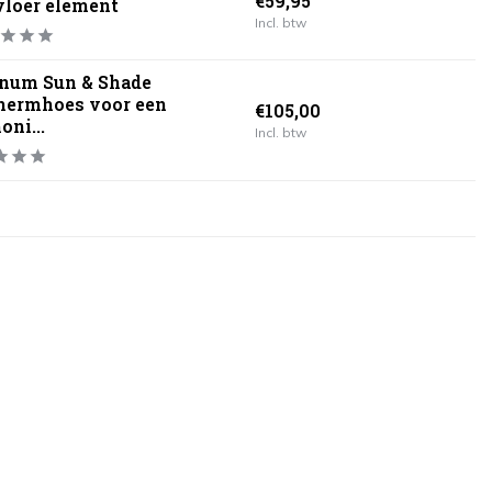
€59,95
vloer element
Incl. btw
inum Sun & Shade
hermhoes voor een
€105,00
oni...
Incl. btw