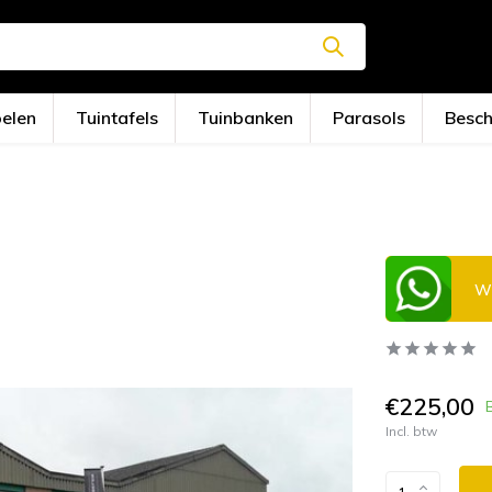
oelen
Tuintafels
Tuinbanken
Parasols
Besc
Wi
€225,00
Incl. btw