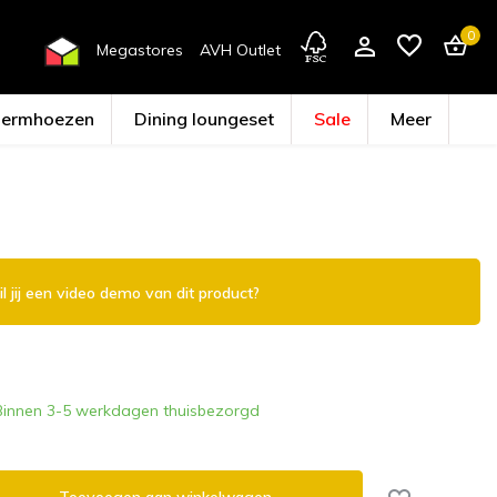
0
Megastores
AVH Outlet
hermhoezen
Dining loungeset
Sale
Meer
Account aanmaken
l jij een video demo van dit product?
Binnen 3-5 werkdagen thuisbezorgd