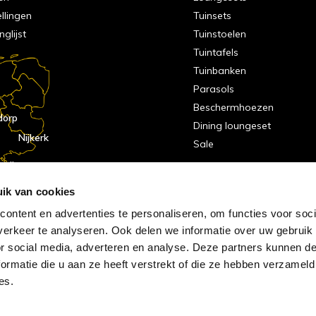
ellingen
Tuinsets
nglijst
Tuinstoelen
Tuintafels
Tuinbanken
Parasols
Beschermhoezen
dorp
Dining loungeset
Nijkerk
Sale
indhoven
dorp
ik van cookies
ontent en advertenties te personaliseren, om functies voor soci
erkeer te analyseren. Ook delen we informatie over uw gebruik
or social media, adverteren en analyse. Deze partners kunnen 
ormatie die u aan ze heeft verstrekt of die ze hebben verzameld
es.