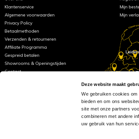
Klantenservice
Mijn best
Algemene voorwaarden
Mijn verla
Privacy Policy
Betaalmethoden
Verzenden & retourneren
Affiliate Programma
Leider
Gespreid betalen
Showrooms & Openingstijden
Contact
E
Numans
Service formulier
Deze website maakt gebru
Inspiratie
We gebruiken cookies om c
Meld je aan voor onze nieuwsbrief!
bieden en om ons websitev
Alle vestigingen
site met onze partners vo
Vacatures
combineren met andere inf
Acties
uw gebruik van hun servic
AVH Outlet
Reviews verzameling