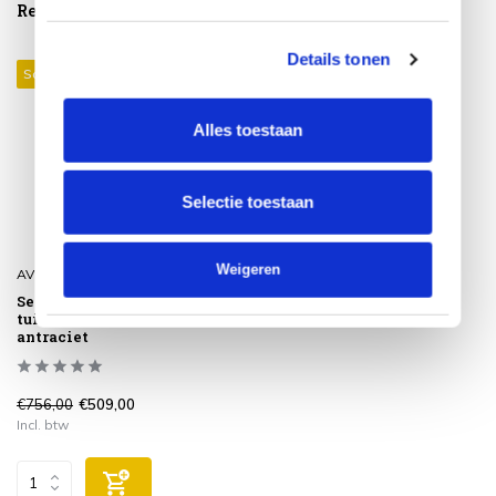
Reeds bekeken
Details tonen
Sale 33%
Alles toestaan
Selectie toestaan
Weigeren
AVH-Collectie
Set van 4 Lola dining
tuinstoelen aluminium
antraciet
€756,00
€509,00
Incl. btw