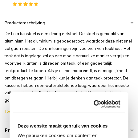
Productomschrijving
De Lola tuinstoel is een dining eetstoel. De stoel is gemaakt van
aluminium. Het aluminium is gepoedercoat, waardoor deze niet snel
zal gaan roesten. De armleuningen zijn voorzien van teakhout. Het
teak dat is ingelegd zal op een mooie natuurlijke manier vergrijzen.
Voor veel klanten is dit reden om teak, of een gedeeltelijk
teakproduct, te kopen. Als je dit niet mooi vindt, is er mogelijkheid
om dit tegen te gaan. Hierbij kun je denken aan teak protector. De
kussens hebben een waterafstotende laag, waardoor het meeste
vuil en water niet direct in de kussens trekt. Wanneer het harder
gaat regenen moeten deze kussens wel naar binnen. De st...
Toon meer
Deze website maakt gebruik van cookies
Productspecificaties
We gebruiken cookies om content en