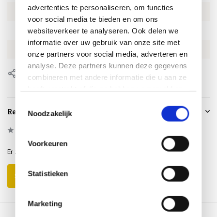
advertenties te personaliseren, om functies
Artikelnummer
AN152914460
voor social media te bieden en om ons
SKU
AN152914460
websiteverkeer te analyseren. Ook delen we
informatie over uw gebruik van onze site met
EAN
8720848315358
onze partners voor social media, adverteren en
analyse. Deze partners kunnen deze gegevens
Delen
combineren met andere informatie die u aan ze
heeft verstrekt of die ze hebben verzameld op
basis van uw gebruik van hun services.
Toestemmingsselectie
Reviews
Noodzakelijk
0
/
Based on 0 reviews
5
Voorkeuren
Er zijn nog geen reviews geschreven over dit product..
Statistieken
Schrijf je eigen review
Marketing