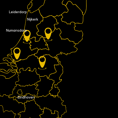
Leiderdorp
Nijkerk
Numansdorp
Eindhoven