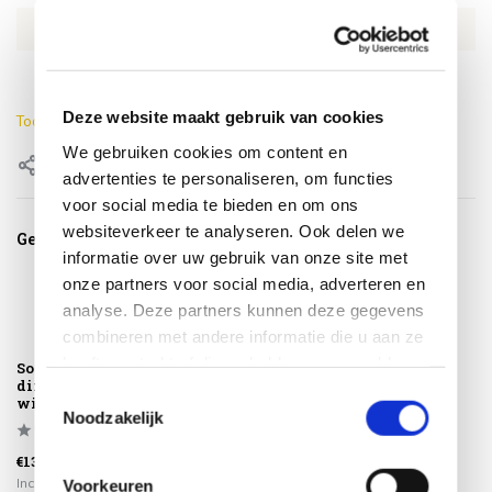
EAN
8711268601121
Breedte stoel
40 cm
Deze website maakt gebruik van cookies
Toon meer
We gebruiken cookies om content en
Delen
advertenties te personaliseren, om functies
voor social media te bieden en om ons
websiteverkeer te analyseren. Ook delen we
Gerelateerde producten
informatie over uw gebruik van onze site met
onze partners voor social media, adverteren en
analyse. Deze partners kunnen deze gegevens
combineren met andere informatie die u aan ze
heeft verstrekt of die ze hebben verzameld op
Sophie Element
Sophie Element
dining tuinstoel
dining tuinstoel
basis van uw gebruik van hun services.
Toestemmingsselectie
wit Hartman
oranje Hartman
Noodzakelijk
€139,95
€139,95
Incl. btw
Incl. btw
Voorkeuren