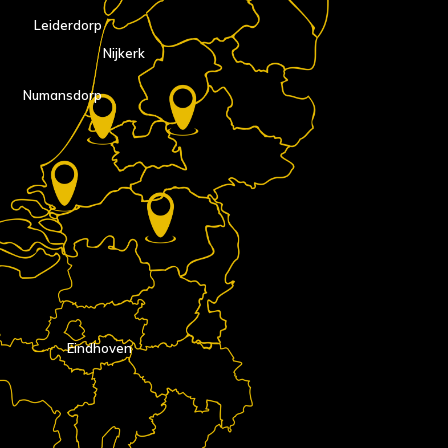
Leiderdorp
Nijkerk
Numansdorp
Eindhoven