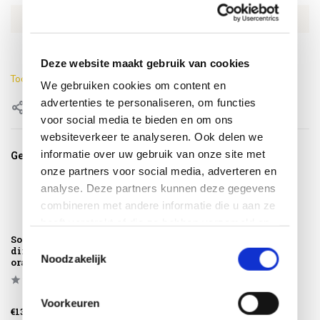
EAN
8711268458817
Breedte stoel
40 cm
Deze website maakt gebruik van cookies
Toon meer
We gebruiken cookies om content en
advertenties te personaliseren, om functies
Delen
voor social media te bieden en om ons
websiteverkeer te analyseren. Ook delen we
informatie over uw gebruik van onze site met
Gerelateerde producten
onze partners voor social media, adverteren en
analyse. Deze partners kunnen deze gegevens
combineren met andere informatie die u aan ze
heeft verstrekt of die ze hebben verzameld op
Sophie Element
Sophie Element
basis van uw gebruik van hun services.
Toestemmingsselectie
dining tuinstoel
dining tuinstoel
Noodzakelijk
oranje Hartman
mintgroen
Hartman
Voorkeuren
€139,95
€139,95