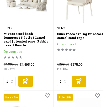
SUNS
SUNS
Vivaro stoel bank
Suns Tosca dining tuinstoel
loungeset 5 delig | Camel
camel sand rope
sand | clouded rope | Pebble
Op voorraad
desert Bouclé
Op voorraad
€4.995,00
€299,00
€4.495,00
€275,00
Incl. btw
Incl. btw
Sale 45%
Sale 15%