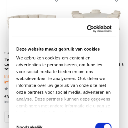
Deze website maakt gebruik van cookies
SUNS
SUNS
We gebruiken cookies om content en
Feroli hoek loungeset 3
Suns Tosca Nova dining
delig Camel sand | Misty
tuinset 170xH76,5 cm rond 6
advertenties te personaliseren, om functies
rope | Beachy bouclé SUNS
delig camel sand latte
voor social media te bieden en om ons
Klik op het product voor meer
Op voorraad
websiteverkeer te analyseren. Ook delen we
informatie
informatie over uw gebruik van onze site met
onze partners voor social media, adverteren en
€3.799,00
€3.349,00
analyse. Deze partners kunnen deze gegevens
Incl. btw
Incl. btw
combineren met andere informatie die u aan ze
heeft verstrekt of die ze hebben verzameld op
basis van uw gebruik van hun services.
Toestemmingsselectie
Noodzakelijk