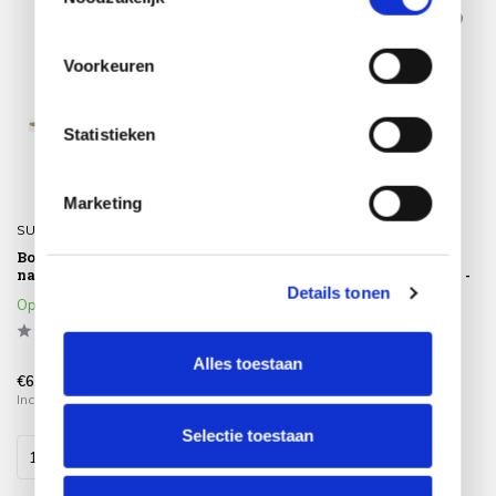
Voorkeuren
Statistieken
Marketing
SUNS
SUNS
Bora 3-zits loungebank
Suns Santorini dining
naturel gravel SUNS
tuinstoel matt royal grey -
camel sand
Details tonen
Op voorraad
Op voorraad
Alles toestaan
€6.500,00
€259,00
Incl. btw
Incl. btw
Selectie toestaan