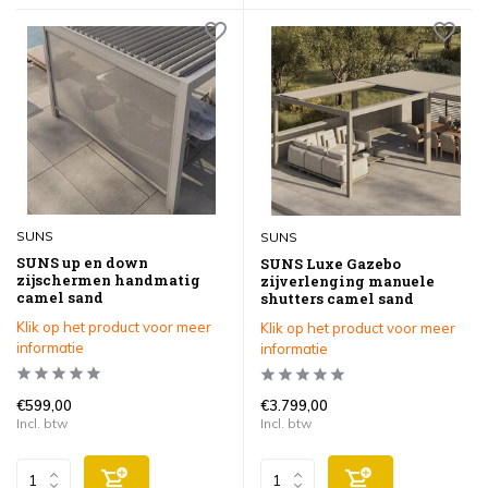
SUNS
SUNS
SUNS up en down
SUNS Luxe Gazebo
zijschermen handmatig
zijverlenging manuele
camel sand
shutters camel sand
Klik op het product voor meer
Klik op het product voor meer
informatie
informatie
€599,00
€3.799,00
Incl. btw
Incl. btw