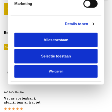
Marketing
Schrijf je eigen review
Details tonen
Reeds bekeken
Alles toestaan
Sale 32%
Selectie toestaan
Weigeren
AVH-Collectie
Vegas voetenbank
aluminium antraciet