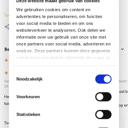
Deze website maakt gebruik van cookies
Lengte
60 cm
We gebruiken cookies om content en
Toon meer
advertenties te personaliseren, om functies
voor social media te bieden en om ons
Delen
websiteverkeer te analyseren. Ook delen we
informatie over uw gebruik van onze site met
onze partners voor social media, adverteren en
Reviews
analyse. Deze partners kunnen deze gegevens
combineren met andere informatie die u aan ze
5
/
Based on 5 reviews
5
heeft verstrekt of die ze hebben verzameld op
basis van uw gebruik van hun services.
5
/
5
/
Toestemmingsselectie
5
5
Noodzakelijk
Gepost door:
John van den heuvel
op
Gepost door:
Vrijhof
op 7 Maart
25 Juli 2026
Voetenbankje die prima past b
Voorkeuren
Heerlijke voetenbankjes. Maakt de
stoelen en tuintafel.
tuinset compleet.
Geen montage,kussen erop en 
Statistieken
Toon
1
-
3
van
5
reacties
1
2