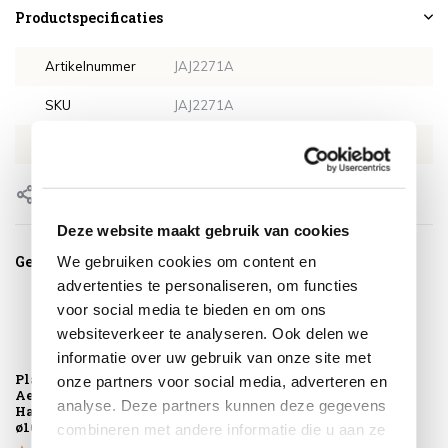
Productspecificaties
Artikelnummer
JAJ2271A
SKU
JAJ2271A
EAN
8720848302938
Delen
Deze website maakt gebruik van cookies
Gerelateerde producten
We gebruiken cookies om content en
advertenties te personaliseren, om functies
voor social media te bieden en om ons
websiteverkeer te analyseren. Ook delen we
informatie over uw gebruik van onze site met
Platinum
Montagelevering -
onze partners voor social media, adverteren en
AeroCover
Extra gemak &
analyse. Deze partners kunnen deze gegevens
Hangstoelhoes
geen afval
ø100xH200
combineren met andere informatie die u aan ze