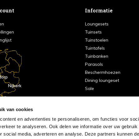
ccount
Informatie
en
Loungesets
ellingen
Tuinsets
nglijst
Tuinstoelen
Tuintafels
Tuinbanken
Parasols
Beschermhoezen
dorp
Dining loungeset
Nijkerk
Sale
indhoven
dorp
ik van cookies
ontent en advertenties te personaliseren, om functies voor soci
erkeer te analyseren. Ook delen we informatie over uw gebruik
or social media, adverteren en analyse. Deze partners kunnen 