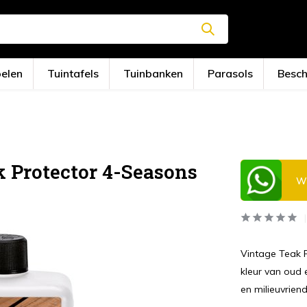
oelen
Tuintafels
Tuinbanken
Parasols
Besc
 Protector 4-Seasons
Wi
Vintage Teak P
kleur van oud 
en milieuvriende