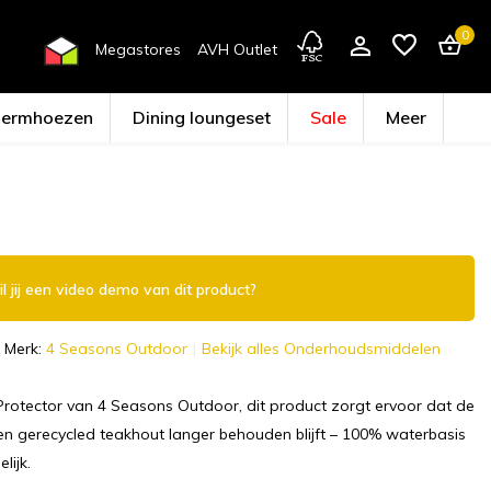
0
Megastores
AVH Outlet
hermhoezen
Dining loungeset
Sale
Meer
Account aanmaken
l jij een video demo van dit product?
Merk:
4 Seasons Outdoor
Bekijk alles Onderhoudsmiddelen
rotector van 4 Seasons Outdoor, dit product zorgt ervoor dat de
en gerecycled teakhout langer behouden blijft – 100% waterbasis
lijk.