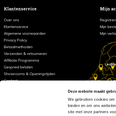
Klantenservice
Mijn a
Over ons
Registrer
Klantenservice
Mijn best
Algemene voorwaarden
Mijn verla
Privacy Policy
Betaalmethoden
Verzenden & retourneren
Affiliate Programma
Leider
Gespreid betalen
Showrooms & Openingstijden
Contact
E
Numans
Service formulier
Deze website maakt gebru
Inspiratie
We gebruiken cookies om c
Meld je aan voor onze nieuwsbrief!
bieden en om ons websitev
Alle vestigingen
site met onze partners vo
Vacatures