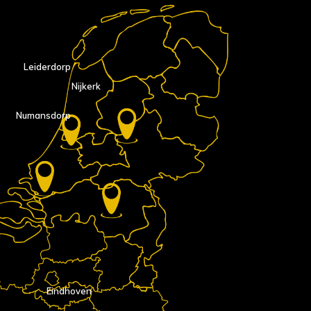
Leiderdorp
Nijkerk
Numansdorp
Eindhoven