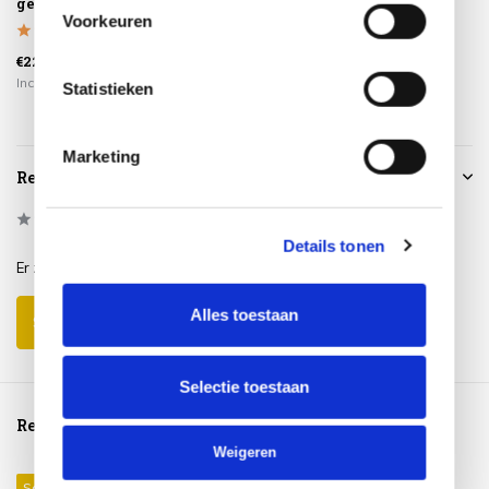
geen afval
Voorkeuren
€225,00
Incl. btw
Statistieken
Marketing
Reviews
0
/
Based on 0 reviews
5
Details tonen
Er zijn nog geen reviews geschreven over dit product..
Alles toestaan
Schrijf je eigen review
Selectie toestaan
Reeds bekeken
Weigeren
Sale 16%