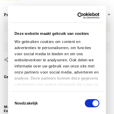
Productspecificaties
Artikelnummer
4SO213703
Deze website maakt gebruik van cookies
SKU
4SO213703
We gebruiken cookies om content en
EAN
8720087006185
advertenties te personaliseren, om functies
voor social media te bieden en om ons
Delen
websiteverkeer te analyseren. Ook delen we
informatie over uw gebruik van onze site met
onze partners voor social media, adverteren en
Gerelateerde producten
analyse. Deze partners kunnen deze gegevens
combineren met andere informatie die u aan ze
heeft verstrekt of die ze hebben verzameld op
basis van uw gebruik van hun services.
Toestemmingsselectie
Noodzakelijk
Montagelevering -
Extra gemak &