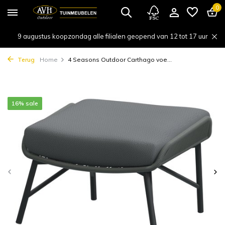
0
9 augustus koopzondag alle filialen geopend van 12 tot 17 uur
Terug
Home
4 Seasons Outdoor Carthago voe...
16% sale