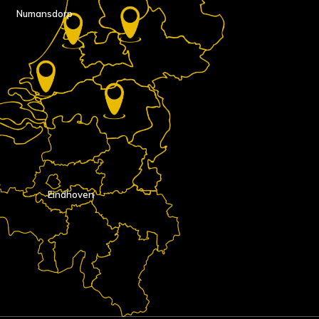
Numansdorp
Eindhoven