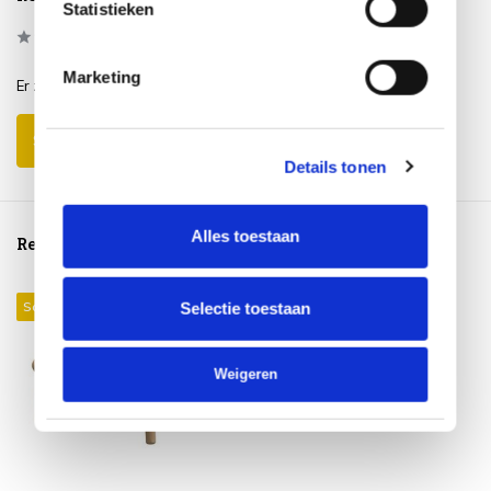
Statistieken
0
/
Based on 0 reviews
5
Marketing
Er zijn nog geen reviews geschreven over dit product..
Schrijf je eigen review
Details tonen
Alles toestaan
Reeds bekeken
Sale 15%
Selectie toestaan
Weigeren