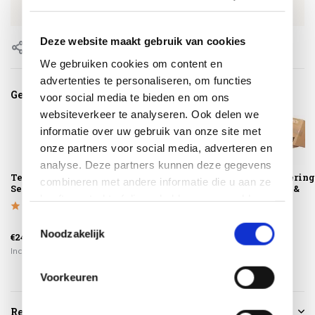
EAN
8720087007748
Deze website maakt gebruik van cookies
Delen
We gebruiken cookies om content en
advertenties te personaliseren, om functies
Gerelateerde producten
voor social media te bieden en om ons
websiteverkeer te analyseren. Ook delen we
informatie over uw gebruik van onze site met
onze partners voor social media, adverteren en
analyse. Deze partners kunnen deze gegevens
Teak Cleaner 4-
Teak Protector 4-
Montagelevering
combineren met andere informatie die u aan ze
Seasons Outdoor
Seasons Outdoor
Extra gemak &
heeft verstrekt of die ze hebben verzameld op
geen afval
basis van uw gebruik van hun services.
Toestemmingsselectie
Noodzakelijk
€24,95
€34,95
€225,00
Incl. btw
Incl. btw
Incl. btw
Voorkeuren
Reviews