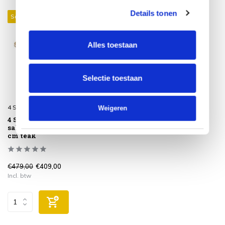
Details tonen
Sale 15%
Alles toestaan
Selectie toestaan
4 Seasons Outdoor
Weigeren
4 Seasons Outdoor Zucca
salontafel 90 cm rond H30
cm teak
€479,00
€409,00
Incl. btw