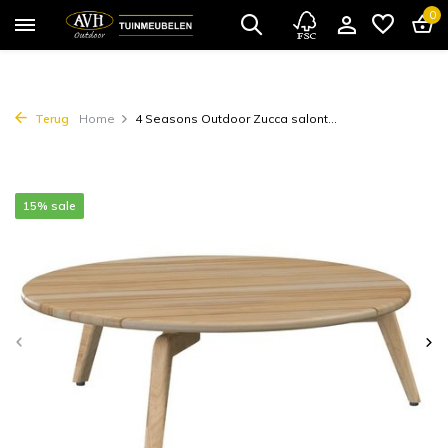
0
Terug
Home
4 Seasons Outdoor Zucca salont...
15% sale