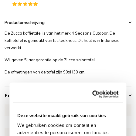
Productomschrijving
De Zucca koffietafel is van het merk 4 Seasons Outdoor. De
koffietafel is gemaakt van fsc teakhout. Dit hout is in Indonesië
verwerkt.
Wij geven 5 jaar garantie op de Zucca salontafel.
De afmetingen van de tafel zijn 90xH30 cm.
Productspecificaties
Artikelnummer
4SO213734
Deze website maakt gebruik van cookies
SKU
4SO213734
We gebruiken cookies om content en
advertenties te personaliseren, om functies
EAN
8720087006499