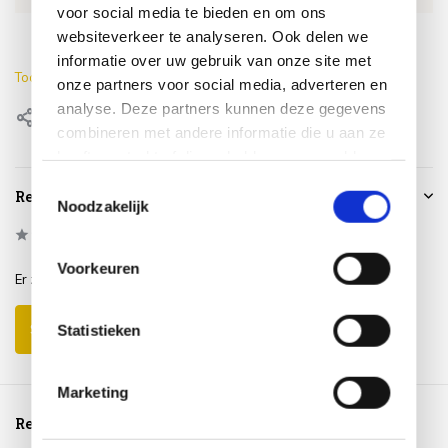
voor social media te bieden en om ons
Lengte
90 cm
websiteverkeer te analyseren. Ook delen we
informatie over uw gebruik van onze site met
Toon meer
onze partners voor social media, adverteren en
analyse. Deze partners kunnen deze gegevens
Delen
combineren met andere informatie die u aan ze
heeft verstrekt of die ze hebben verzameld op
basis van uw gebruik van hun services.
Toestemmingsselectie
Reviews
Noodzakelijk
0
/
Based on 0 reviews
5
Voorkeuren
Er zijn nog geen reviews geschreven over dit product..
Schrijf je eigen review
Statistieken
Marketing
Reeds bekeken