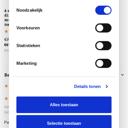
basis van uw gebruik van hun services.
Toestemmingsselectie
Noodzakelijk
4 stuks Macau
dining tuinstoel
met handgat
naturel...
Voorkeuren
€779,00
€495,00
Statistieken
Incl. btw
Marketing
Reviews
5
/
Based on 1 reviews
Details tonen
5
5
/
5
Alles toestaan
Gepost door:
Samira Azmani
op 20
Juni 2023
Perfect
Selectie toestaan