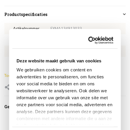
Productspecificaties
Artikelnummer
EXMA134913033
SKU
EXMA134913033
EAN
0659424247388
Deze website maakt gebruik van cookies
Kleur
Bruin
We gebruiken cookies om content en
Toon meer
advertenties te personaliseren, om functies
voor social media te bieden en om ons
Delen
websiteverkeer te analyseren. Ook delen we
informatie over uw gebruik van onze site met
onze partners voor social media, adverteren en
Gerelateerde producten
analyse. Deze partners kunnen deze gegevens
combineren met andere informatie die u aan ze
heeft verstrekt of die ze hebben verzameld op